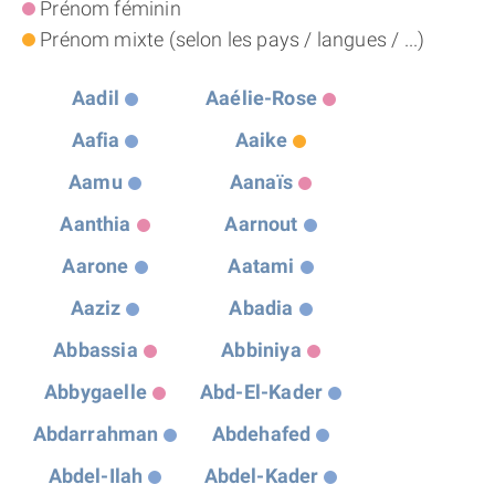
Prénom féminin
THÈME « DOUBLE JE »
Prénom mixte (selon les pays / langues / ...)
APPRENDRE LA NUMÉROLOGIE
Aadil
Aaélie-Rose
Aafia
Aaike
EXPLORER LA NUMÉROLOGIE
Aamu
Aanaïs
Aanthia
Aarnout
70.000 PRÉNOMS
Aarone
Aatami
(À PROPOS)
Aaziz
Abadia
Abbassia
Abbiniya
Abbygaelle
Abd-El-Kader
Abdarrahman
Abdehafed
Abdel-Ilah
Abdel-Kader