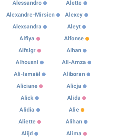
Alessandro
Alette
Alexandre-Mirsien
Alexey
Alexsandra
Aleyt
Alfiya
Alfonse
Alfsigr
Alhan
Alhousni
Ali-Amza
Ali-Ismaël
Aliboran
Aliciane
Alicja
Alick
Alida
Alidia
Alie
Aliette
Alihan
Alijd
Alima