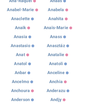
Ana-Raquel
Anaas
Anabel-Marie
Anabela
Anaclette
Anahita
Anaik
Anaïs-Marie
Anasia
Anass
Anastasio
Anasztáz
Anat
Anatalie
Anatol
Anatoli
Anbar
Anceline
Ancelmo
Anchia
Anchoura
Anderazu
Anderson
Andjy