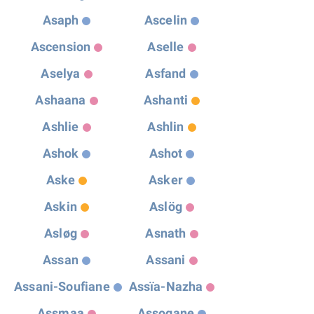
Asaph
Ascelin
Ascension
Aselle
Aselya
Asfand
Ashaana
Ashanti
Ashlie
Ashlin
Ashok
Ashot
Aske
Asker
Askin
Aslög
Asløg
Asnath
Assan
Assani
Assani-Soufiane
Assïa-Nazha
Assmaa
Assogane