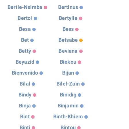
Bertie-Nsimba
Bertinus
Bertol
Bertylle
Besa
Bess
Bet
Betsabe
Betty
Beviana
Beyazid
Biekou
Bienvenido
Bijan
Bilal
Bilel-Zaïn
Bindy
Binidig
Binja
Binjamin
Bint
Binth-Khiem
Binti
Bintou