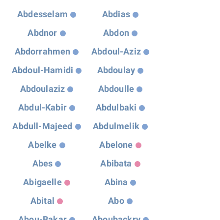
Abdesselam
Abdias
Abdnor
Abdon
Abdorrahmen
Abdoul-Aziz
Abdoul-Hamidi
Abdoulay
Abdoulaziz
Abdoulle
Abdul-Kabir
Abdulbaki
Abdull-Majeed
Abdulmelik
Abelke
Abelone
Abes
Abibata
Abigaelle
Abina
Abital
Abo
Abou-Bakar
Aboubackry