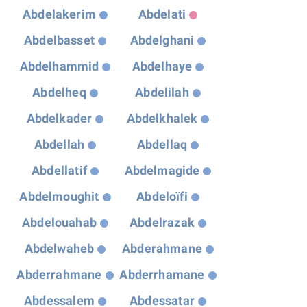
Abdelakerim
Abdelati
Abdelbasset
Abdelghani
Abdelhammid
Abdelhaye
Abdelheq
Abdelilah
Abdelkader
Abdelkhalek
Abdellah
Abdellaq
Abdellatif
Abdelmagide
Abdelmoughit
Abdeloïfi
Abdelouahab
Abdelrazak
Abdelwaheb
Abderahmane
Abderrahmane
Abderrhamane
Abdessalem
Abdessatar