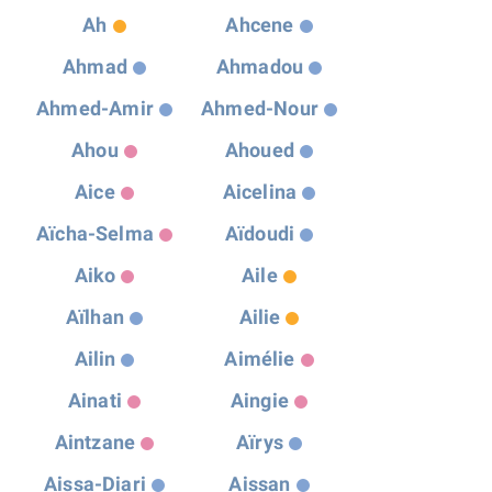
Ah
Ahcene
Ahmad
Ahmadou
Ahmed-Amir
Ahmed-Nour
Ahou
Ahoued
Aice
Aicelina
Aïcha-Selma
Aïdoudi
Aiko
Aile
Aïlhan
Ailie
Ailin
Aimélie
Ainati
Aingie
Aintzane
Aïrys
Aissa-Diari
Aissan