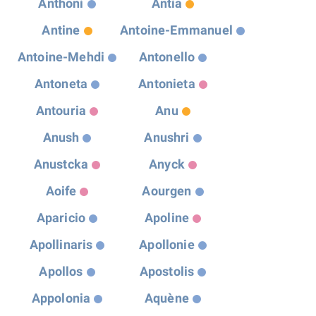
Anthoni
Antia
Antine
Antoine-Emmanuel
Antoine-Mehdi
Antonello
Antoneta
Antonieta
Antouria
Anu
Anush
Anushri
Anustcka
Anyck
Aoife
Aourgen
Aparicio
Apoline
Apollinaris
Apollonie
Apollos
Apostolis
Appolonia
Aquène