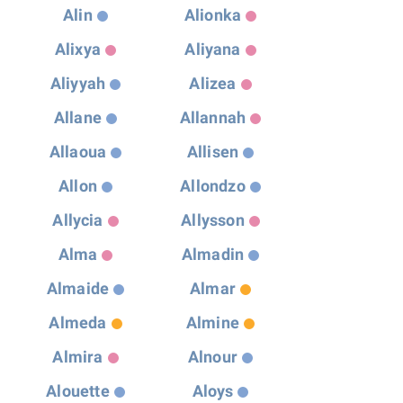
Alin
Alionka
Alixya
Aliyana
Aliyyah
Alizea
Allane
Allannah
Allaoua
Allisen
Allon
Allondzo
Allycia
Allysson
Alma
Almadin
Almaide
Almar
Almeda
Almine
Almira
Alnour
Alouette
Aloys