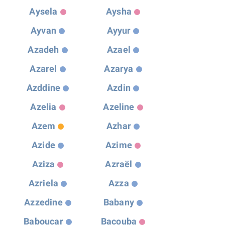
Aysela
Aysha
Ayvan
Ayyur
Azadeh
Azael
Azarel
Azarya
Azddine
Azdin
Azelia
Azeline
Azem
Azhar
Azide
Azime
Aziza
Azraël
Azriela
Azza
Azzedine
Babany
Baboucar
Bacouba