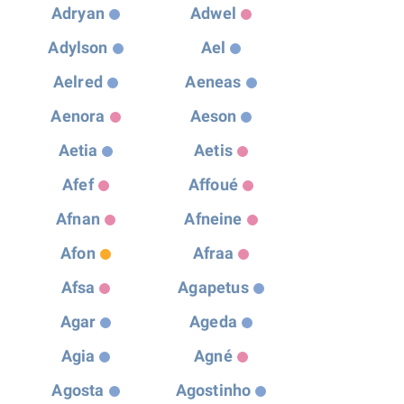
Adryan
Adwel
Adylson
Ael
Aelred
Aeneas
Aenora
Aeson
Aetia
Aetis
Afef
Affoué
Afnan
Afneine
Afon
Afraa
Afsa
Agapetus
Agar
Ageda
Agia
Agné
Agosta
Agostinho