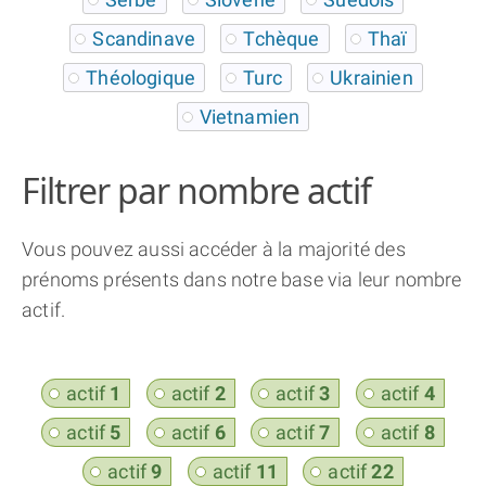
Scandinave
Tchèque
Thaï
Théologique
Turc
Ukrainien
Vietnamien
Filtrer par nombre actif
Vous pouvez aussi accéder à la majorité des
prénoms présents dans notre base via leur nombre
actif.
actif
1
actif
2
actif
3
actif
4
actif
5
actif
6
actif
7
actif
8
actif
9
actif
11
actif
22