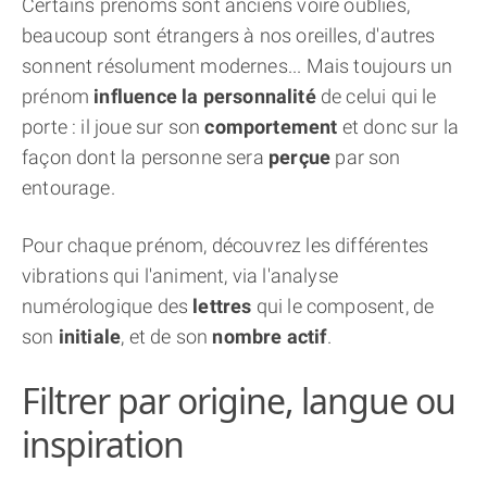
Certains prénoms sont anciens voire oubliés,
THÈME « DOUBLE JE »
beaucoup sont étrangers à nos oreilles, d'autres
sonnent résolument modernes... Mais toujours un
APPRENDRE LA NUMÉROLOGIE
prénom
influence la personnalité
de celui qui le
porte : il joue sur son
comportement
et donc sur la
EXPLORER LA NUMÉROLOGIE
façon dont la personne sera
perçue
par son
entourage.
70.000 PRÉNOMS
Pour chaque prénom, découvrez les différentes
vibrations qui l'animent, via l'analyse
(À PROPOS)
numérologique des
lettres
qui le composent, de
son
initiale
, et de son
nombre actif
.
Filtrer par origine, langue ou
inspiration