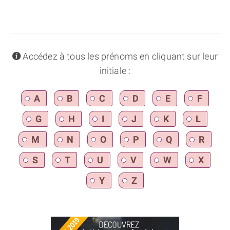
info
Accédez à tous les prénoms en cliquant sur leur
initiale :
A
B
C
D
E
F
G
H
I
J
K
L
M
N
O
P
Q
R
S
T
U
V
W
X
Y
Z