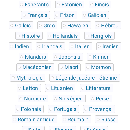
Esperanto
Estonien
Finois
Français
Frison
Galicien
Gallois
Grec
Hawaien
Hébreu
Histoire
Hollandais
Hongrois
Indien
Irlandais
Italien
Iranien
Islandais
Japonais
Khmer
Macédonien
Maori
Mormon
Mythologie
Légende judéo-chrétienne
Letton
Lituanien
Littérature
Nordique
Norvégien
Perse
Polonais
Portugais
Provençal
Romain antique
Roumain
Russe
Serbe
Slovène
Suédois