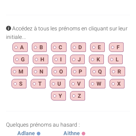
info
Accédez à tous les prénoms en cliquant sur leur
initiale...
A
B
C
D
E
F
G
H
I
J
K
L
M
N
O
P
Q
R
S
T
U
V
W
X
Y
Z
Quelques prénoms au hasard :
Adlane
Aithne