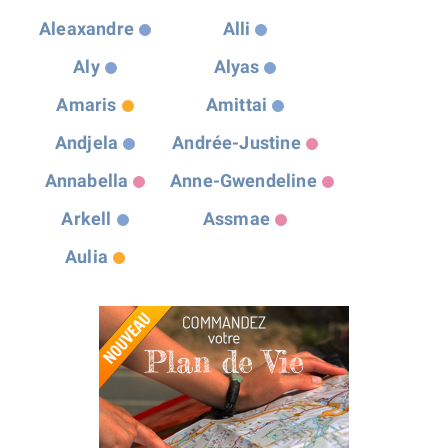
Aleaxandre
Alli
Aly
Alyas
Amaris
Amittai
Andjela
Andrée-Justine
Annabella
Anne-Gwendeline
Arkell
Assmae
Aulia