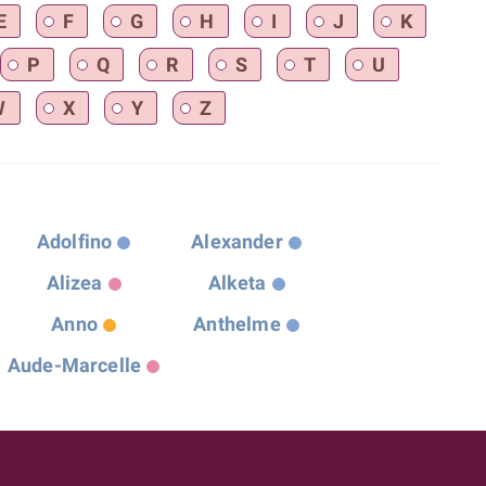
E
F
G
H
I
J
K
P
Q
R
S
T
U
W
X
Y
Z
Adolfino
Alexander
Alizea
Alketa
Anno
Anthelme
Aude-Marcelle