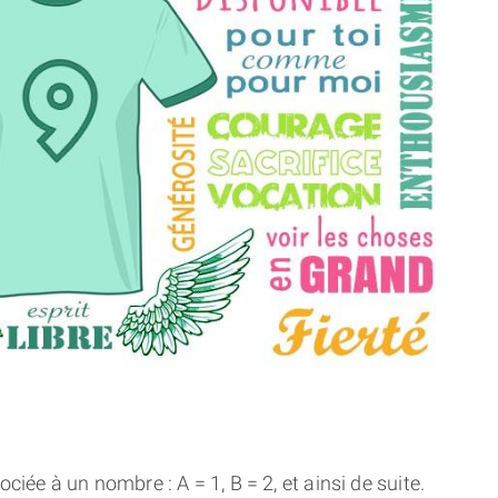
THÈME « DOUBLE JE »
APPRENDRE LA NUMÉROLOGIE
EXPLORER LA NUMÉROLOGIE
70.000 PRÉNOMS
(À PROPOS)
ciée à un nombre : A = 1, B = 2, et ainsi de suite.