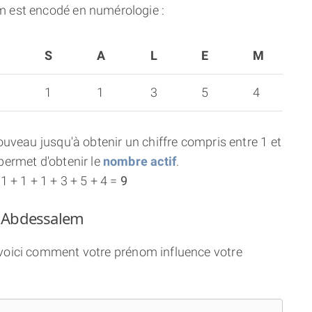
 est encodé en numérologie :
S
S
A
L
E
M
1
1
3
5
4
uveau jusqu'à obtenir un chiffre compris entre 1 et
ermet d'obtenir le
nombre actif
.
 + 1 + 1 + 3 + 5 + 4 =
9
m Abdessalem
 voici comment votre prénom influence votre