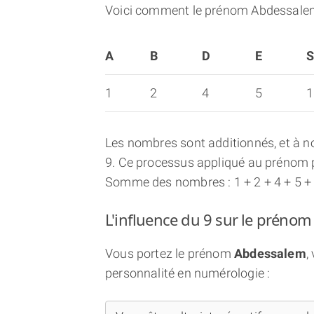
Voici comment le prénom Abdessalem
A
B
D
E
1
2
4
5
1
Les nombres sont additionnés, et à no
9. Ce processus appliqué au prénom p
Somme des nombres : 1 + 2 + 4 + 5 + 1
L'influence du 9 sur le préno
Vous portez le prénom
Abdessalem
,
personnalité en numérologie :