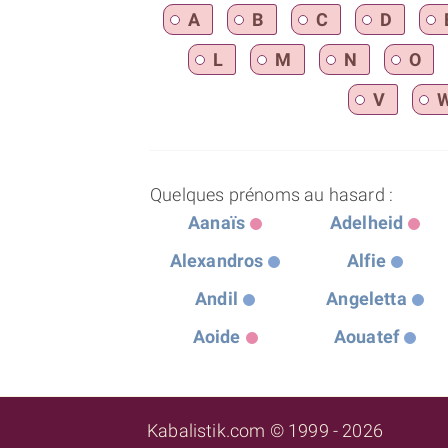
A
B
C
D
L
M
N
O
V
Quelques prénoms au hasard :
Aanaïs
Adelheid
Alexandros
Alfie
Andil
Angeletta
Aoide
Aouatef
Kabalistik.com © 1999 - 2026