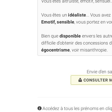
Vous êtes altruiste, émotif, sensuel..
Vous êtes un
idéaliste
... Vous avez
Emotif, sensible
, vous portez en vo
Bien que
disponible
envers les autr
difficile d'obtenir des concessions de
égocentrisme
, voir misanthropie.
Envie d'en s
CONSULTER 
info
Accédez à tous les prénoms en cliqua