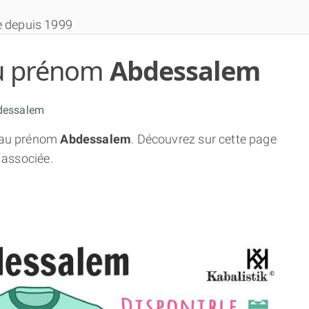
e depuis 1999
 du prénom
Abdessalem
dessalem
au prénom
Abdessalem
. Découvrez sur cette page
THÈME GRATUIT
 associée.
THÈME NUMÉROLOGIQUE APPROFONDI
THÈME TEMPOREL
NUMÉROSCOPE