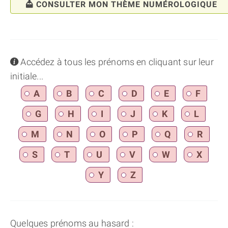
CONSULTER MON THÈME NUMÉROLOGIQUE
info
Accédez à tous les prénoms en cliquant sur leur
initiale...
A
B
C
D
E
F
G
H
I
J
K
L
M
N
O
P
Q
R
S
T
U
V
W
X
Y
Z
Quelques prénoms au hasard :