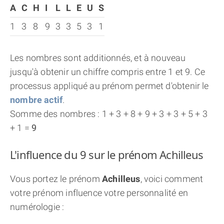
A
C
H
I
L
L
E
U
S
1
3
8
9
3
3
5
3
1
Les nombres sont additionnés, et à nouveau
jusqu'à obtenir un chiffre compris entre 1 et 9. Ce
processus appliqué au prénom permet d'obtenir le
nombre actif
.
Somme des nombres : 1 + 3 + 8 + 9 + 3 + 3 + 5 + 3
+ 1 =
9
L'influence du 9 sur le prénom Achilleus
Vous portez le prénom
Achilleus
, voici comment
votre prénom influence votre personnalité en
numérologie :