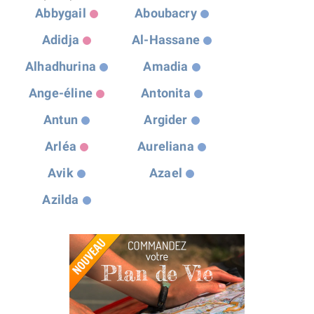
Abbygail
Aboubacry
Adidja
Al-Hassane
Alhadhurina
Amadia
Ange-éline
Antonita
Antun
Argider
Arléa
Aureliana
Avik
Azael
Azilda