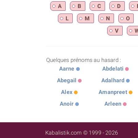
A
B
C
D
L
M
N
O
V
Quelques prénoms au hasard :
Aarne
Abdelati
Abegail
Adalhard
Alex
Amanpreet
Anoir
Arleen
Kabalistik.com © 1999 - 2026