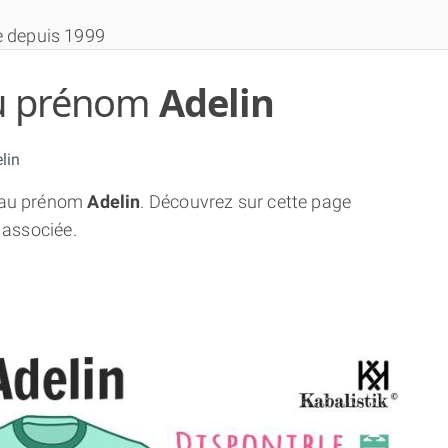
e depuis 1999
 du prénom
Adelin
lin
au prénom
Adelin
. Découvrez sur cette page
THÈME GRATUIT
 associée.
THÈME NUMÉROLOGIQUE APPROFONDI
THÈME TEMPOREL
NUMÉROSCOPE