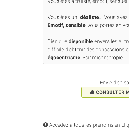
Vous êtes altruiste, émotif, sensuel..
Vous êtes un
idéaliste
... Vous avez
Emotif, sensible
, vous portez en vo
Bien que
disponible
envers les autr
difficile d'obtenir des concessions de
égocentrisme
, voir misanthropie.
Envie d'en s
CONSULTER 
info
Accédez à tous les prénoms en cliqua