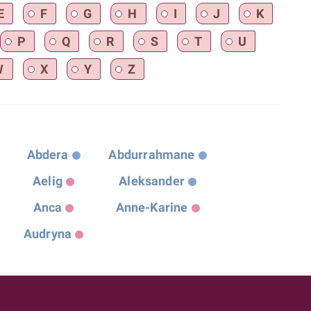
E
F
G
H
I
J
K
P
Q
R
S
T
U
W
X
Y
Z
Abdera
Abdurrahmane
Aelig
Aleksander
Anca
Anne-Karine
Audryna