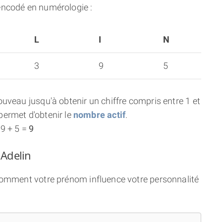
encodé en numérologie :
L
I
N
3
9
5
uveau jusqu'à obtenir un chiffre compris entre 1 et
ermet d'obtenir le
nombre actif
.
 9 + 5 =
9
 Adelin
 comment votre prénom influence votre personnalité