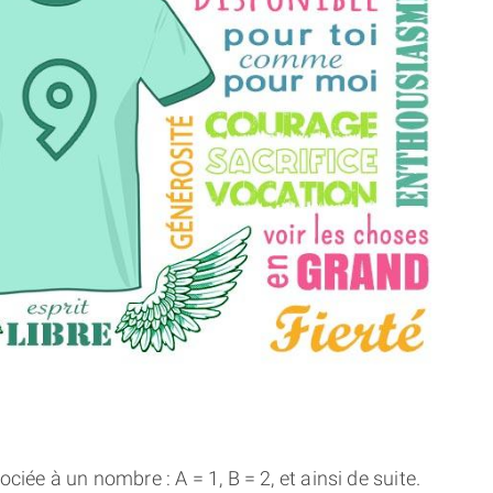
THÈME « DOUBLE JE »
APPRENDRE LA NUMÉROLOGIE
EXPLORER LA NUMÉROLOGIE
70.000 PRÉNOMS
(À PROPOS)
ciée à un nombre : A = 1, B = 2, et ainsi de suite.