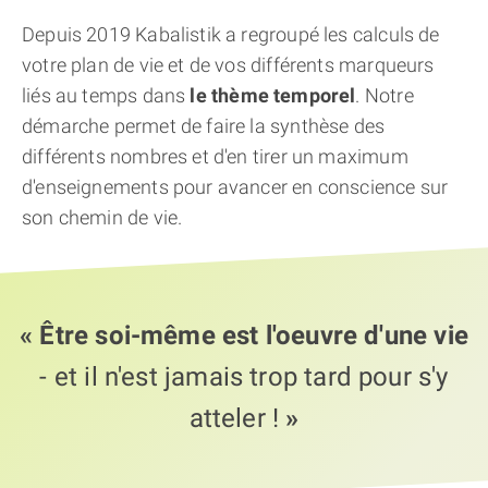
THÈME « DOUBLE JE »
Depuis 2019 Kabalistik a regroupé les calculs de
votre plan de vie et de vos différents marqueurs
APPRENDRE LA NUMÉROLOGIE
liés au temps dans
le thème temporel
. Notre
démarche permet de faire la synthèse des
EXPLORER LA NUMÉROLOGIE
différents nombres et d'en tirer un maximum
d'enseignements pour avancer en conscience sur
son chemin de vie.
70.000 PRÉNOMS
(À PROPOS)
« Être soi-même est l'oeuvre d'une vie
- et il n'est jamais trop tard pour s'y
atteler !
»