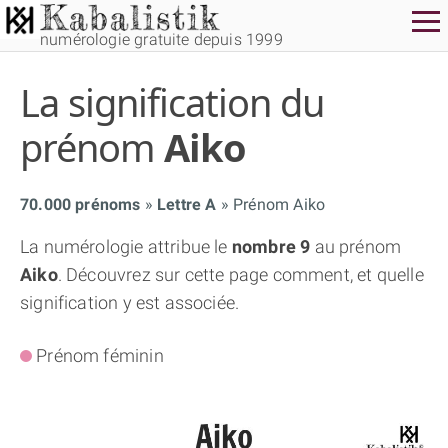
numérologie gratuite depuis 1999
La signification du
prénom
Aiko
70.000 prénoms
Lettre A
Prénom Aiko
THÈME GRATUIT
La numérologie attribue le
nombre 9
au prénom
Aiko
. Découvrez sur cette page comment, et quelle
THÈME NUMÉROLOGIQUE APPROFONDI
signification y est associée.
THÈME TEMPOREL
Prénom féminin
NUMÉROSCOPE