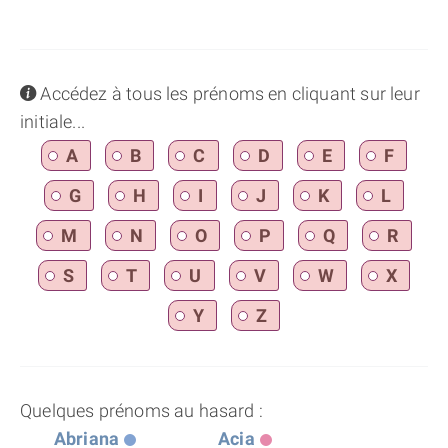
info
Accédez à tous les prénoms en cliquant sur leur
initiale...
A
B
C
D
E
F
G
H
I
J
K
L
M
N
O
P
Q
R
S
T
U
V
W
X
Y
Z
Quelques prénoms au hasard :
Abriana
Acia