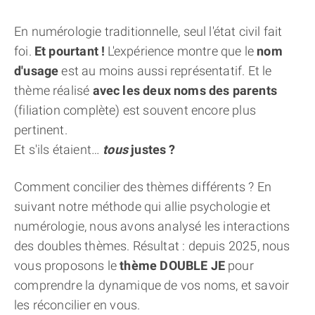
THÈME « DOUBLE JE »
En numérologie traditionnelle, seul l'état civil fait
foi.
Et pourtant !
L'expérience montre que le
nom
APPRENDRE LA NUMÉROLOGIE
d'usage
est au moins aussi représentatif. Et le
thème réalisé
avec les deux noms des parents
EXPLORER LA NUMÉROLOGIE
(filiation complète) est souvent encore plus
pertinent.
70.000 PRÉNOMS
Et s'ils étaient…
tous
justes ?
Comment concilier des thèmes différents ? En
(À PROPOS)
suivant notre méthode qui allie psychologie et
numérologie, nous avons analysé les interactions
des doubles thèmes. Résultat : depuis 2025, nous
vous proposons le
thème DOUBLE JE
pour
comprendre la dynamique de vos noms, et savoir
les réconcilier en vous.