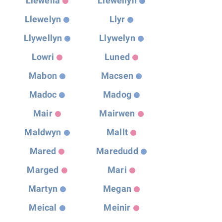
Llewella
Llewellyn
Llewelyn
Llyr
Llywellyn
Llywelyn
Lowri
Luned
Mabon
Macsen
Madoc
Madog
Mair
Mairwen
Maldwyn
Mallt
Mared
Maredudd
Marged
Mari
Martyn
Megan
Meical
Meinir