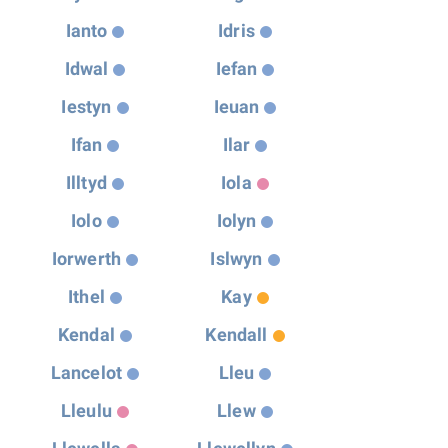
Ianto
Idris
Idwal
Iefan
Iestyn
Ieuan
Ifan
Ilar
Illtyd
Iola
Iolo
Iolyn
Iorwerth
Islwyn
Ithel
Kay
Kendal
Kendall
Lancelot
Lleu
Lleulu
Llew