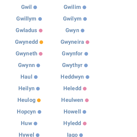
Gwil
Gwilim
Gwillym
Gwilym
Gwladus
Gwyn
Gwynedd
Gwyneira
Gwyneth
Gwynfor
Gwynn
Gwythyr
Haul
Heddwyn
Heilyn
Heledd
Heulog
Heulwen
Hopcyn
Howell
Huw
Hyledd
Hywel
Iago