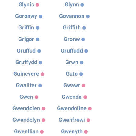
Glynis
Glynn
Goronwy
Govannon
Griffin
Griffith
Grigor
Gronw
Gruffud
Gruffudd
Gruffydd
Grwn
Guinevere
Guto
Gwallter
Gwawr
Gwen
Gwenda
Gwendolen
Gwendoline
Gwendolyn
Gwenfrewi
Gwenllian
Gwenyth