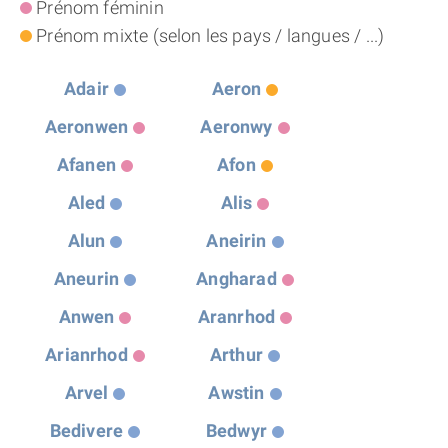
Prénom féminin
THÈME « DOUBLE JE »
Prénom mixte (selon les pays / langues / ...)
APPRENDRE LA NUMÉROLOGIE
Adair
Aeron
Aeronwen
Aeronwy
EXPLORER LA NUMÉROLOGIE
Afanen
Afon
Aled
Alis
70.000 PRÉNOMS
Alun
Aneirin
(À PROPOS)
Aneurin
Angharad
Anwen
Aranrhod
Arianrhod
Arthur
Arvel
Awstin
Bedivere
Bedwyr