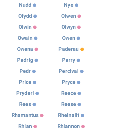
Nudd
Nye
Ofydd
Olwen
Olwin
Olwyn
Owain
Owen
Owena
Paderau
Padrig
Parry
Pedr
Percival
Price
Pryce
Pryderi
Reece
Rees
Reese
Rhamantus
Rheinallt
Rhian
Rhiannon