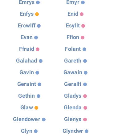
Emrys
Emyr
Enfys
Enid
Ercwlff
Esyllt
Evan
Ffion
Ffraid
Folant
Galahad
Gareth
Gavin
Gawain
Geraint
Gerallt
Gethin
Gladys
Glaw
Glenda
Glendower
Glenys
Glyn
Glyndwr