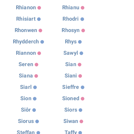
Rhianon
Rhianu
Rhisiart
Rhodri
Rhonwen
Rhosyn
Rhydderch
Rhys
Riannon
Sawyl
Seren
Sian
Siana
Siani
Siarl
Sieffre
Sion
Sioned
Siôr
Siors
Siorus
Siwan
Steffan
Taffy