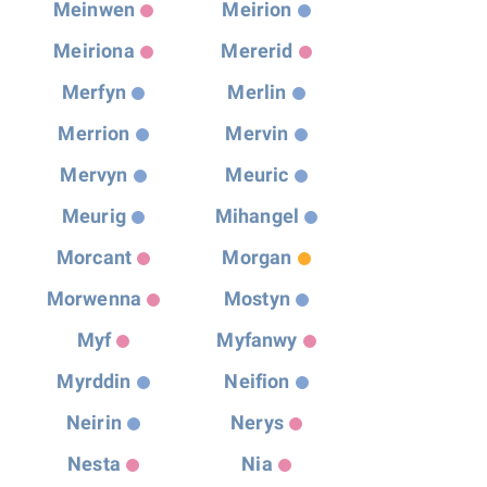
Meinwen
Meirion
Meiriona
Mererid
Merfyn
Merlin
Merrion
Mervin
Mervyn
Meuric
Meurig
Mihangel
Morcant
Morgan
Morwenna
Mostyn
Myf
Myfanwy
Myrddin
Neifion
Neirin
Nerys
Nesta
Nia