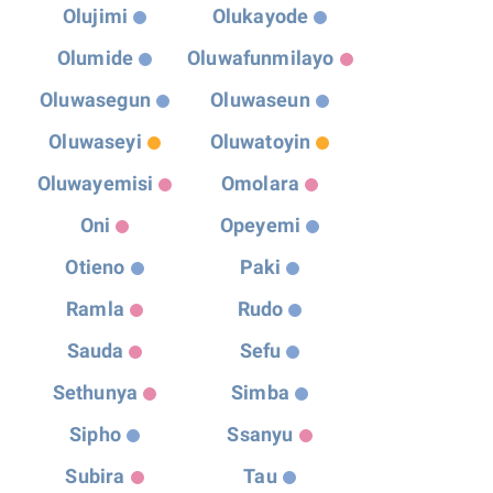
Olujimi
Olukayode
Olumide
Oluwafunmilayo
Oluwasegun
Oluwaseun
Oluwaseyi
Oluwatoyin
Oluwayemisi
Omolara
Oni
Opeyemi
Otieno
Paki
Ramla
Rudo
Sauda
Sefu
Sethunya
Simba
Sipho
Ssanyu
Subira
Tau