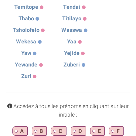
Temitope
Tendai
Thabo
Titilayo
Tsholofelo
Wasswa
Wekesa
Yaa
Yaw
Yejide
Yewande
Zuberi
Zuri
info
Accédez à tous les prénoms en cliquant sur leur
initiale :
A
B
C
D
E
F