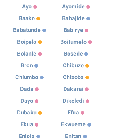
Ayo
Ayomide
Baako
Babajide
Babatunde
Babirye
Boipelo
Boitumelo
Bolanle
Bosede
Bron
Chibuzo
Chiumbo
Chizoba
Dada
Dakarai
Dayo
Dikeledi
Dubaku
Efua
Ekua
Ekwueme
Eniola
Enitan