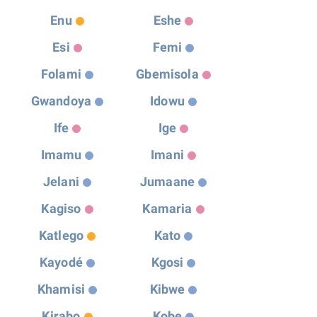
Enu
Eshe
Esi
Femi
Folami
Gbemisola
Gwandoya
Idowu
Ife
Ige
Imamu
Imani
Jelani
Jumaane
Kagiso
Kamaria
Katlego
Kato
Kayodé
Kgosi
Khamisi
Kibwe
Kirabo
Kobe