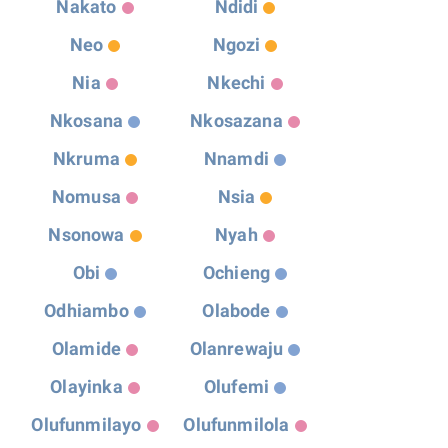
Nakato
Ndidi
Neo
Ngozi
Nia
Nkechi
Nkosana
Nkosazana
Nkruma
Nnamdi
Nomusa
Nsia
Nsonowa
Nyah
Obi
Ochieng
Odhiambo
Olabode
Olamide
Olanrewaju
Olayinka
Olufemi
Olufunmilayo
Olufunmilola