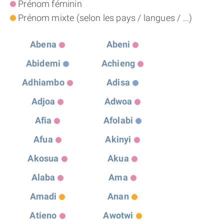
Prénom féminin
THÈME « DOUBLE JE »
Prénom mixte (selon les pays / langues / ...)
APPRENDRE LA NUMÉROLOGIE
Abena
Abeni
Abidemi
Achieng
EXPLORER LA NUMÉROLOGIE
Adhiambo
Adisa
Adjoa
Adwoa
70.000 PRÉNOMS
Afia
Afolabi
(À PROPOS)
Afua
Akinyi
Akosua
Akua
Alaba
Ama
Amadi
Anan
Atieno
Awotwi