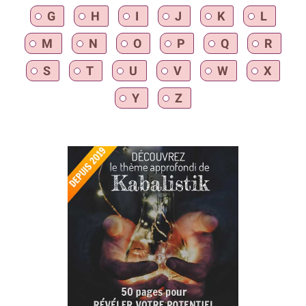
G
H
I
J
K
L
M
N
O
P
Q
R
S
T
U
V
W
X
Y
Z