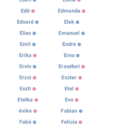
Edit
Edmonda
Edvard
Elek
Elias
Emanuel
Emil
Endre
Erika
Erno
Ervin
Erzsébet
Erzsi
Eszter
Eszti
Etel
Etelka
Eva
évike
Fabian
Fabó
Felicia