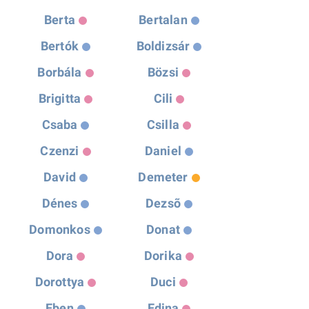
Berta
Bertalan
Bertók
Boldizsár
Borbála
Bözsi
Brigitta
Cili
Csaba
Csilla
Czenzi
Daniel
David
Demeter
Dénes
Dezsõ
Domonkos
Donat
Dora
Dorika
Dorottya
Duci
Eben
Edina