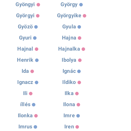
Gyöngyi
György
Györgyi
Györgyike
Gyözö
Gyula
Gyuri
Hajna
Hajnal
Hajnalka
Henrik
Ibolya
Ida
Ignác
Ignacz
Ildiko
Ili
Ilka
íllés
Ilona
Ilonka
Imre
Imrus
Iren