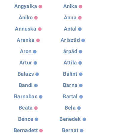
Angyalka
Anika
Aniko
Anna
Annuska
Antal
Aranka
Arisztid
Aron
árpád
Artur
Attila
Balazs
Bálint
Bandi
Barna
Barnabas
Bartal
Beata
Bela
Bence
Benedek
Bernadett
Bernat