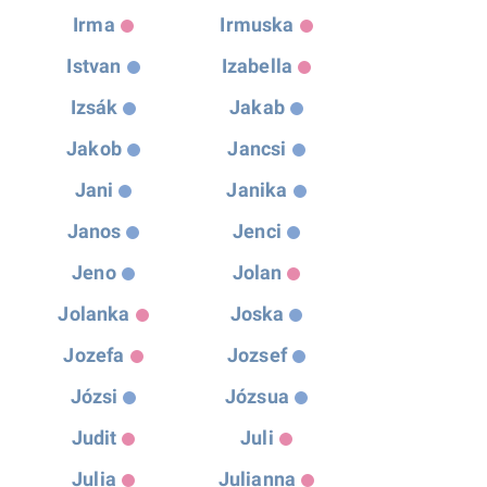
Irma
Irmuska
Istvan
Izabella
Izsák
Jakab
Jakob
Jancsi
Jani
Janika
Janos
Jenci
Jeno
Jolan
Jolanka
Joska
Jozefa
Jozsef
Józsi
Józsua
Judit
Juli
Julia
Julianna