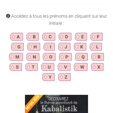
info
Accédez à tous les prénoms en cliquant sur leur
initiale :
A
B
C
D
E
F
G
H
I
J
K
L
M
N
O
P
Q
R
S
T
U
V
W
X
Y
Z