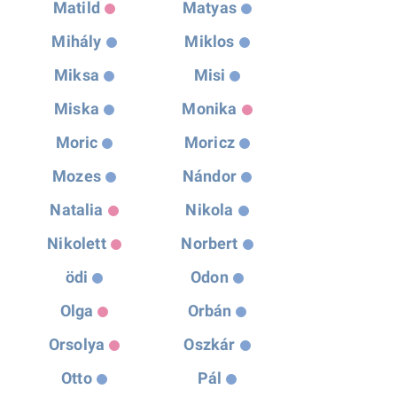
Matild
Matyas
Mihály
Miklos
Miksa
Misi
Miska
Monika
Moric
Moricz
Mozes
Nándor
Natalia
Nikola
Nikolett
Norbert
ödi
Odon
Olga
Orbán
Orsolya
Oszkár
Otto
Pál