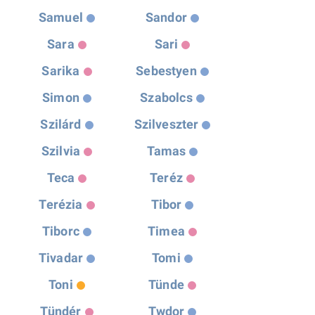
Samuel
Sandor
Sara
Sari
Sarika
Sebestyen
Simon
Szabolcs
Szilárd
Szilveszter
Szilvia
Tamas
Teca
Teréz
Terézia
Tibor
Tiborc
Timea
Tivadar
Tomi
Toni
Tünde
Tündér
Twdor