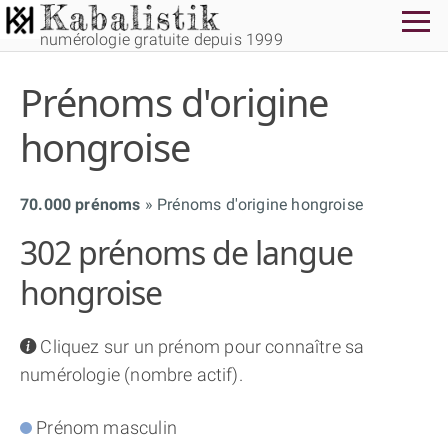
numérologie gratuite depuis 1999
Prénoms d'origine
hongroise
70.000 prénoms
Prénoms d'origine hongroise
THÈME GRATUIT
302 prénoms de langue
THÈME NUMÉROLOGIQUE APPROFONDI
hongroise
THÈME TEMPOREL
info
Cliquez sur un prénom pour connaître sa
numérologie (nombre actif).
NUMÉROSCOPE
Prénom masculin