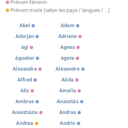
Prénom féminin
THÈME « DOUBLE JE »
Prénom mixte (selon les pays / langues / ...)
APPRENDRE LA NUMÉROLOGIE
Abel
Adam
Adorján
Adrienn
EXPLORER LA NUMÉROLOGIE
ági
Agnes
ágoston
ágota
70.000 PRÉNOMS
Alexandra
Alexandre
(À PROPOS)
Alfred
Alida
Aliz
Amalia
Ambrus
Anasztáz
Anasztázia
Andras
Andrea
Andris