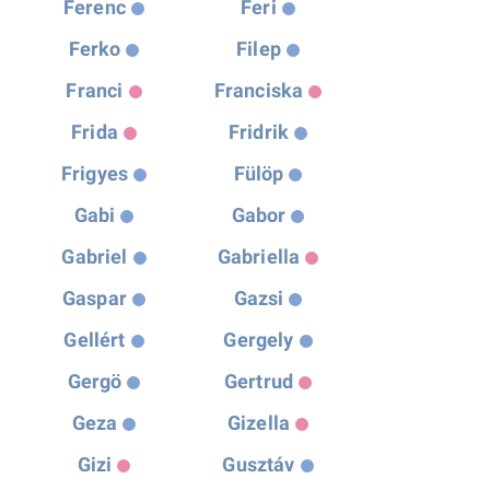
Ferenc
Feri
Ferko
Filep
Franci
Franciska
Frida
Fridrik
Frigyes
Fülöp
Gabi
Gabor
Gabriel
Gabriella
Gaspar
Gazsi
Gellért
Gergely
Gergö
Gertrud
Geza
Gizella
Gizi
Gusztáv