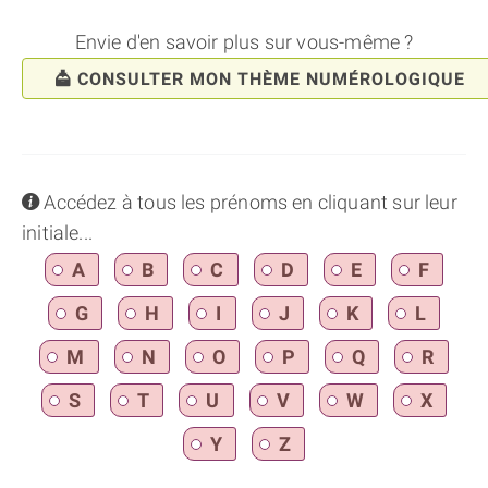
Envie d'en savoir plus sur vous-même ?
CONSULTER MON THÈME NUMÉROLOGIQUE
info
Accédez à tous les prénoms en cliquant sur leur
initiale...
A
B
C
D
E
F
G
H
I
J
K
L
M
N
O
P
Q
R
S
T
U
V
W
X
Y
Z