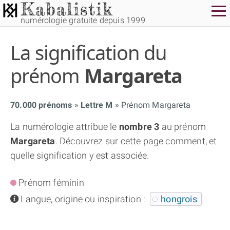
numérologie gratuite depuis 1999
La signification du
prénom
Margareta
70.000 prénoms
Lettre M
Prénom Margareta
THÈME GRATUIT
La numérologie attribue le
nombre 3
au prénom
Margareta
. Découvrez sur cette page comment, et
THÈME NUMÉROLOGIQUE APPROFONDI
quelle signification y est associée.
THÈME TEMPOREL
Prénom féminin
info
Langue, origine ou inspiration :
hongrois
NUMÉROSCOPE