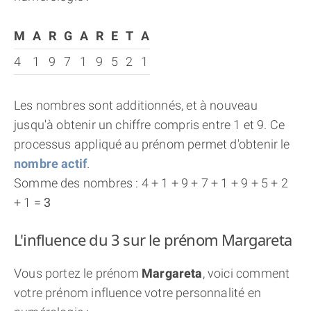
M
A
R
G
A
R
E
T
A
4
1
9
7
1
9
5
2
1
Les nombres sont additionnés, et à nouveau
jusqu'à obtenir un chiffre compris entre 1 et 9. Ce
processus appliqué au prénom permet d'obtenir le
nombre actif
.
Somme des nombres : 4 + 1 + 9 + 7 + 1 + 9 + 5 + 2
+ 1 =
3
L'influence du 3 sur le prénom Margareta
Vous portez le prénom
Margareta
, voici comment
votre prénom influence votre personnalité en