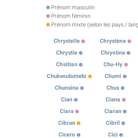
Prénom masculin
Prénom féminin
Prénom mixte (selon les pays / langu
Chrystelle
Chrystène
Chrystie
Chrystina
Chsitian
Chu-Hy
Chukwudumebi
Chumi
Chunsina
Chus
Cian
Ciana
Ciara
Ciaran
Cibran
Cibril
Cicero
Cici