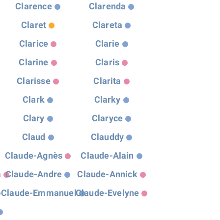
Clarence
Clarenda
Claret
Clareta
Clarice
Clarie
Clarine
Claris
Clarisse
Clarita
Clark
Clarky
Clary
Claryce
Claud
Clauddy
Claude-Agnès
Claude-Alain
a
Claude-Andre
Claude-Annick
Claude-Emmanuel
Claude-Evelyne