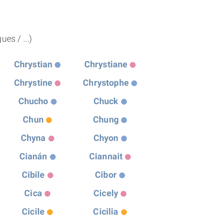
THÈME « DOUBLE JE »
es / ...)
APPRENDRE LA NUMÉROLOGIE
Chrystian
Chrystiane
EXPLORER LA NUMÉROLOGIE
Chrystine
Chrystophe
70.000 PRÉNOMS
Chucho
Chuck
Chun
Chung
(À PROPOS)
Chyna
Chyon
Cianán
Ciannait
Cibile
Cibor
Cica
Cicely
Cicile
Cicilia