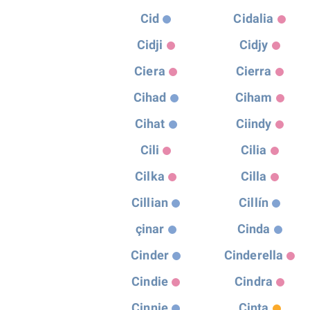
Cid
Cidalia
Cidji
Cidjy
Ciera
Cierra
Cihad
Ciham
Cihat
Ciindy
Cili
Cilia
Cilka
Cilla
Cillian
Cillín
çinar
Cinda
Cinder
Cinderella
Cindie
Cindra
Cinnie
Cinta