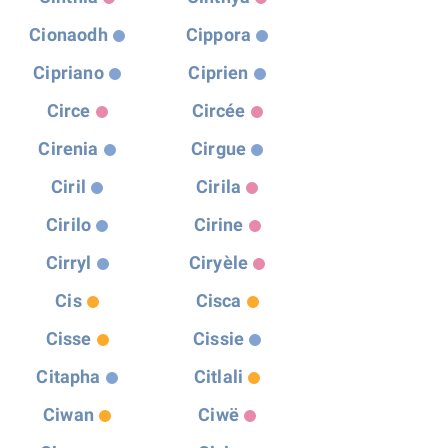
Cionaodh
Cippora
Cipriano
Ciprien
Circe
Circée
Cirenia
Cirgue
Ciril
Cirila
Cirilo
Cirine
Cirryl
Ciryèle
Cis
Cisca
Cisse
Cissie
Citapha
Citlali
Ciwan
Ciwë