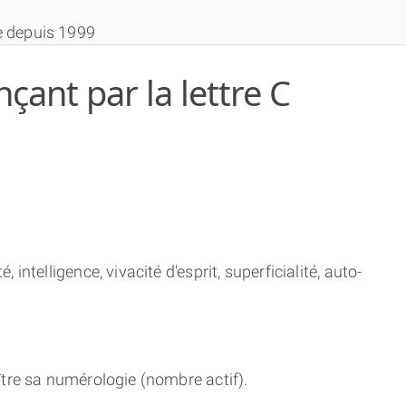
e depuis 1999
nt par la lettre C
THÈME GRATUIT
THÈME NUMÉROLOGIQUE APPROFONDI
 intelligence, vivacité d'esprit, superficialité, auto-
THÈME TEMPOREL
NUMÉROSCOPE
tre sa numérologie (nombre actif).