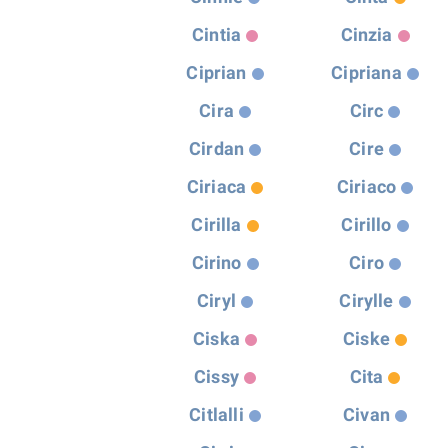
Cintia
Cinzia
Ciprian
Cipriana
Cira
Circ
Cirdan
Cire
Ciriaca
Ciriaco
Cirilla
Cirillo
Cirino
Ciro
Ciryl
Cirylle
Ciska
Ciske
Cissy
Cita
Citlalli
Civan