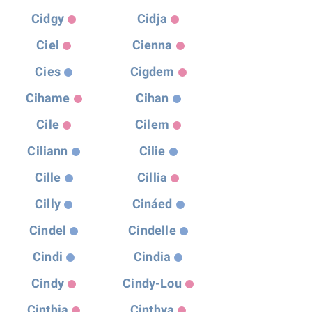
Cidgy
Cidja
Ciel
Cienna
Cies
Cigdem
Cihame
Cihan
Cile
Cilem
Ciliann
Cilie
Cille
Cillia
Cilly
Cináed
Cindel
Cindelle
Cindi
Cindia
Cindy
Cindy-Lou
Cinthia
Cinthya