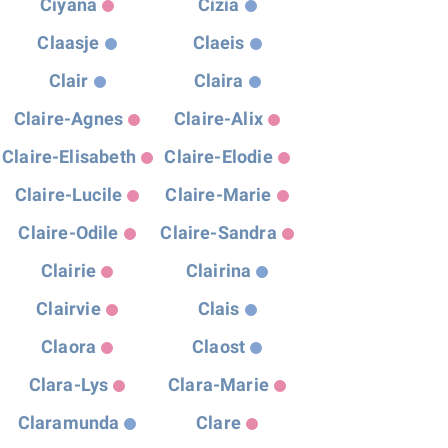
Ciyana
Cizia
Claasje
Claeis
Clair
Claira
Claire-Agnes
Claire-Alix
Claire-Elisabeth
Claire-Elodie
Claire-Lucile
Claire-Marie
Claire-Odile
Claire-Sandra
Clairie
Clairina
Clairvie
Clais
Claora
Claost
Clara-Lys
Clara-Marie
Claramunda
Clare