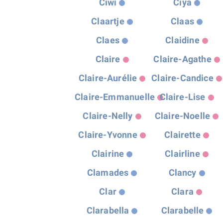
Ciwi
Ciya
Claartje
Claas
Claes
Claidine
Claire
Claire-Agathe
Claire-Aurélie
Claire-Candice
Claire-Emmanuelle
Claire-Lise
Claire-Nelly
Claire-Noelle
Claire-Yvonne
Clairette
Clairine
Clairline
Clamades
Clancy
Clar
Clara
Clarabella
Clarabelle