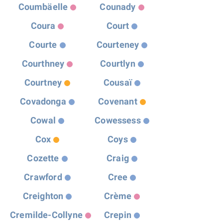
Coumbäelle
Counady
Coura
Court
Courte
Courteney
Courthney
Courtlyn
Courtney
Cousaï
Covadonga
Covenant
Cowal
Cowessess
Cox
Coys
Cozette
Craig
Crawford
Cree
Creighton
Crème
Cremilde-Collyne
Crepin