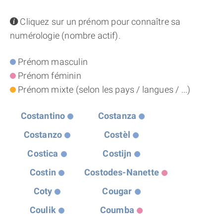
THÈME « DOUBLE JE »
info
Cliquez sur un prénom pour connaître sa
numérologie (nombre actif).
APPRENDRE LA NUMÉROLOGIE
Prénom masculin
EXPLORER LA NUMÉROLOGIE
Prénom féminin
Prénom mixte (selon les pays / langues / ...)
70.000 PRÉNOMS
Costantino
Costanza
(À PROPOS)
Costanzo
Costèl
Costica
Costijn
Costin
Costodes-Nanette
Coty
Cougar
Coulik
Coumba