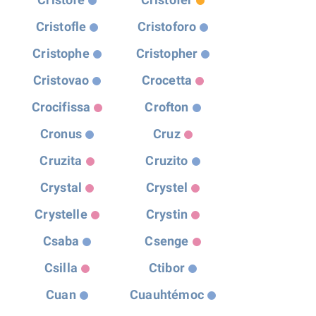
Cristofle
Cristoforo
Cristophe
Cristopher
Cristovao
Crocetta
Crocifissa
Crofton
Cronus
Cruz
Cruzita
Cruzito
Crystal
Crystel
Crystelle
Crystin
Csaba
Csenge
Csilla
Ctibor
Cuan
Cuauhtémoc