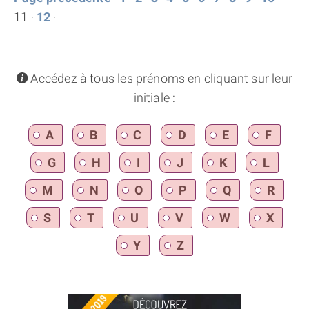
11 ·
12
·
info
Accédez à tous les prénoms en cliquant sur leur
initiale :
A
B
C
D
E
F
G
H
I
J
K
L
M
N
O
P
Q
R
S
T
U
V
W
X
Y
Z