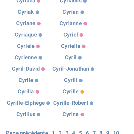
Cyriaca
Cyriacus
Cyriak
Cyrian
Cyriane
Cyrianne
Cyriaque
Cyriel
Cyriele
Cyrielle
Cyrienne
Cyril
Cyril-David
Cyril-Jonathan
Cyrile
Cyrill
Cyrilla
Cyrille
Cyrille-Elphège
Cyrille-Robert
Cyrillus
Cyrine
Page précédente
·
1
·
2
·
3
·
4
·
5
·
6
·
7
·
8
·
9
·
10
·