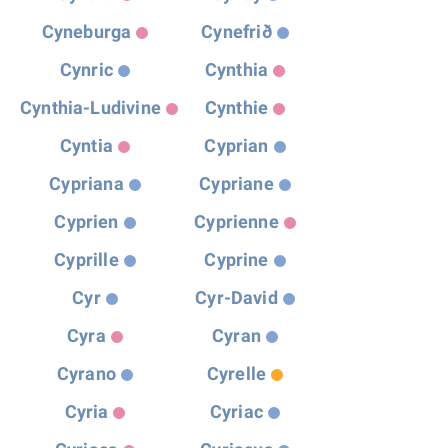
Cyneburga
Cynefrið
Cynric
Cynthia
Cynthia-Ludivine
Cynthie
Cyntia
Cyprian
Cypriana
Cypriane
Cyprien
Cyprienne
Cyprille
Cyprine
Cyr
Cyr-David
Cyra
Cyran
Cyrano
Cyrelle
Cyria
Cyriac