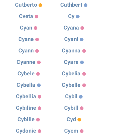
Cutberto
Cuthbert
Cveta
Cy
Cyan
Cyana
Cyane
Cyani
Cyann
Cyanna
Cyanne
Cyara
Cybele
Cybelia
Cybella
Cybelle
Cybellia
Cybil
Cybiline
Cybill
Cybille
Cyd
Cydonie
Cyem