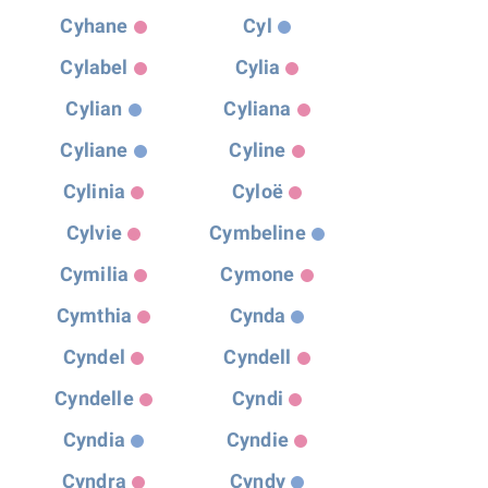
Cyhane
Cyl
Cylabel
Cylia
Cylian
Cyliana
Cyliane
Cyline
Cylinia
Cyloë
Cylvie
Cymbeline
Cymilia
Cymone
Cymthia
Cynda
Cyndel
Cyndell
Cyndelle
Cyndi
Cyndia
Cyndie
Cyndra
Cyndy