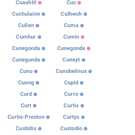
Cuauhtli
Cuc
Cuchulainn
Culhwch
Cullen
Cuma
Cumhur
Cumin
Cunegonda
Cunegonde
Cunegunda
Cuneyt
Cuno
Cunobelinus
Cuong
Cupid
Curd
Curro
Curt
Curtis
Curtis-Preston
Curtys
Custidio
Custodio