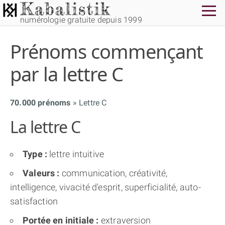
numérologie gratuite depuis 1999
Prénoms commençant
par la lettre C
70.000 prénoms
Lettre C
THÈME GRATUIT
La lettre C
THÈME NUMÉROLOGIQUE APPROFONDI
Type :
lettre intuitive
THÈME TEMPOREL
Valeurs :
communication, créativité,
intelligence, vivacité d'esprit, superficialité, auto-
satisfaction
NUMÉROSCOPE
Portée en initiale :
extraversion