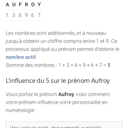
A
U
F
R
O
Y
1
3
6
9
6
7
Les nombres sont additionnés, et à nouveau
jusqu'à obtenir un chiffre compris entre 1 et 9. Ce
processus appliqué au prénom permet d'obtenir le
nombre actif
.
Somme des nombres : 1 + 3 + 6 + 9 + 6 + 7 =
5
L'influence du 5 sur le prénom Aufroy
Vous portez le prénom
Aufroy
, voici comment
votre prénom influence votre personnalité en
numérologie :
Vos valeurs sont : mouvement, curiosité,