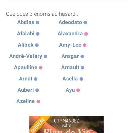
Quelques prénoms au hasard :
Abdias
Adeodato
Afolabi
Alaxandra
Alibek
Amy-Lee
André-Valéry
Ansgar
Apaulline
Arnault
Arndt
Asella
Auberi
Ayu
Azeline