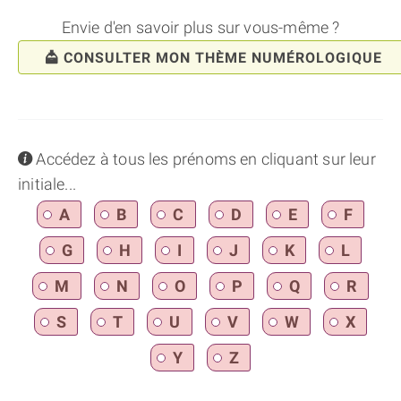
Envie d'en savoir plus sur vous-même ?
CONSULTER MON THÈME NUMÉROLOGIQUE
info
Accédez à tous les prénoms en cliquant sur leur
initiale...
A
B
C
D
E
F
G
H
I
J
K
L
M
N
O
P
Q
R
S
T
U
V
W
X
Y
Z