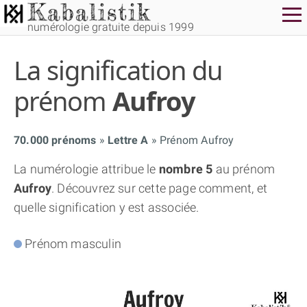
numérologie gratuite depuis 1999
La signification du
prénom
Aufroy
70.000 prénoms
Lettre A
Prénom Aufroy
THÈME GRATUIT
La numérologie attribue le
nombre 5
au prénom
Aufroy
. Découvrez sur cette page comment, et
THÈME NUMÉROLOGIQUE APPROFONDI
quelle signification y est associée.
THÈME TEMPOREL
Prénom masculin
NUMÉROSCOPE