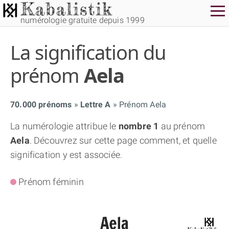
numérologie gratuite depuis 1999
La signification du
prénom
Aela
70.000 prénoms
Lettre A
Prénom Aela
THÈME GRATUIT
La numérologie attribue le
nombre 1
au prénom
Aela
. Découvrez sur cette page comment, et quelle
THÈME NUMÉROLOGIQUE APPROFONDI
signification y est associée.
THÈME TEMPOREL
Prénom féminin
NUMÉROSCOPE