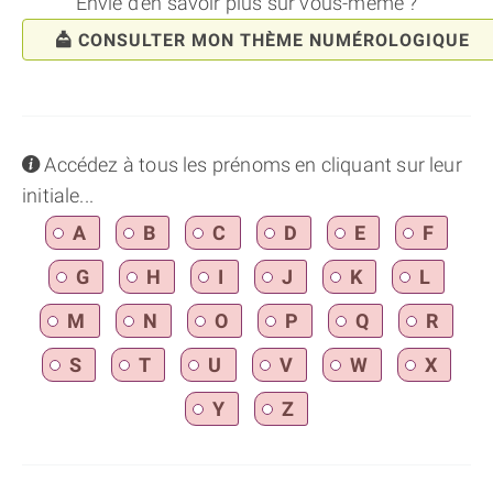
Envie d'en savoir plus sur vous-même ?
CONSULTER MON THÈME NUMÉROLOGIQUE
info
Accédez à tous les prénoms en cliquant sur leur
initiale...
A
B
C
D
E
F
G
H
I
J
K
L
M
N
O
P
Q
R
S
T
U
V
W
X
Y
Z