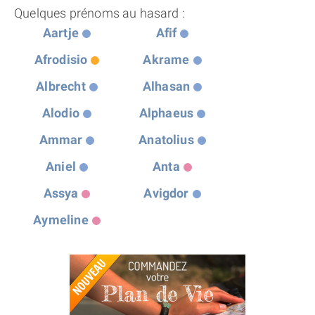
Quelques prénoms au hasard :
Aartje
Afif
Afrodisio
Akrame
Albrecht
Alhasan
Alodio
Alphaeus
Ammar
Anatolius
Aniel
Anta
Assya
Avigdor
Aymeline