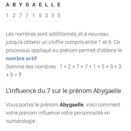
A
B
Y
G
A
E
L
L
E
1
2
7
7
1
5
3
3
5
Les nombres sont additionnés, et à nouveau
jusqu'à obtenir un chiffre compris entre 1 et 9. Ce
processus appliqué au prénom permet d'obtenir le
nombre actif
.
Somme des nombres : 1 + 2 + 7 + 7 + 1 + 5 + 3 + 3
+ 5 =
7
L'influence du 7 sur le prénom Abygaelle
Vous portez le prénom
Abygaelle
, voici comment
votre prénom influence votre personnalité en
numérologie :