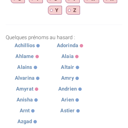
Y
Z
Quelques prénoms au hasard :
Achillios
Adorinda
Ahlame
Alaia
Alains
Altair
Alvarina
Amry
Amyrat
Andrien
Anisha
Arien
Arnt
Astier
Azgad