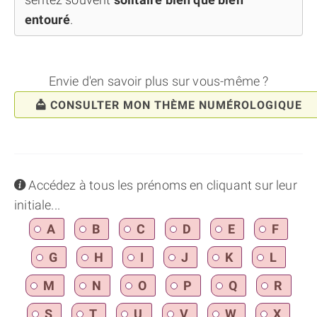
entouré
.
Envie d'en savoir plus sur vous-même ?
CONSULTER MON THÈME NUMÉROLOGIQUE
info
Accédez à tous les prénoms en cliquant sur leur
initiale...
A
B
C
D
E
F
G
H
I
J
K
L
M
N
O
P
Q
R
S
T
U
V
W
X