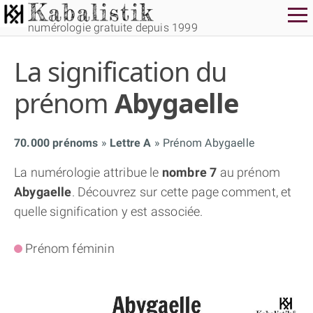
numérologie gratuite depuis 1999
La signification du
prénom
Abygaelle
70.000 prénoms
Lettre A
Prénom Abygaelle
THÈME GRATUIT
La numérologie attribue le
nombre 7
au prénom
Abygaelle
. Découvrez sur cette page comment, et
THÈME NUMÉROLOGIQUE APPROFONDI
quelle signification y est associée.
THÈME TEMPOREL
Prénom féminin
NUMÉROSCOPE