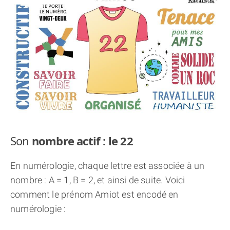
THÈME « DOUBLE JE »
APPRENDRE LA NUMÉROLOGIE
EXPLORER LA NUMÉROLOGIE
70.000 PRÉNOMS
(À PROPOS)
Son
nombre actif : le 22
En numérologie, chaque lettre est associée à un
nombre : A = 1, B = 2, et ainsi de suite. Voici
comment le prénom Amiot est encodé en
numérologie :