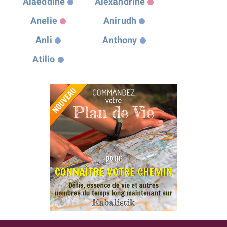
Alaeddine
Alexandrine
Anelie
Anirudh
Anli
Anthony
Atilio