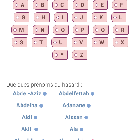
A
B
C
D
E
F
G
H
I
J
K
L
M
N
O
P
Q
R
S
T
U
V
W
X
Y
Z
Quelques prénoms au hasard :
Abdel-Aziz
Abdelfettah
Abdelha
Adanane
Aidi
Aissan
Akili
Ala