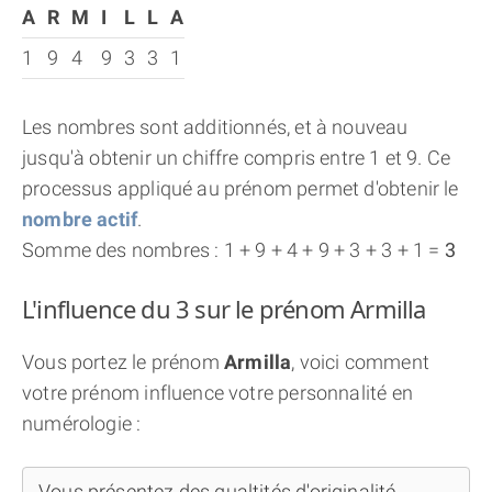
A
R
M
I
L
L
A
1
9
4
9
3
3
1
Les nombres sont additionnés, et à nouveau
jusqu'à obtenir un chiffre compris entre 1 et 9. Ce
processus appliqué au prénom permet d'obtenir le
nombre actif
.
Somme des nombres : 1 + 9 + 4 + 9 + 3 + 3 + 1 =
3
L'influence du 3 sur le prénom Armilla
Vous portez le prénom
Armilla
, voici comment
votre prénom influence votre personnalité en
numérologie :
Vous présentez des qualtités d'originalité,