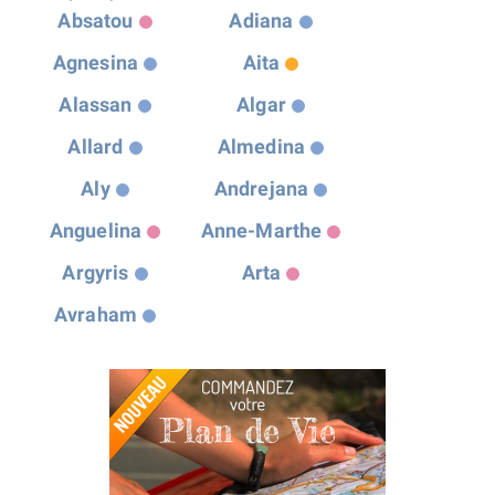
Absatou
Adiana
Agnesina
Aita
Alassan
Algar
Allard
Almedina
Aly
Andrejana
Anguelina
Anne-Marthe
Argyris
Arta
Avraham