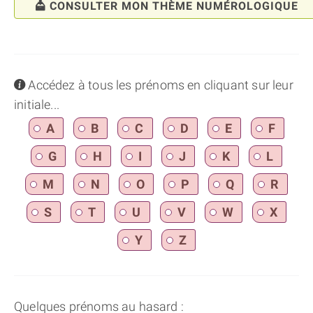
CONSULTER MON THÈME NUMÉROLOGIQUE
info
Accédez à tous les prénoms en cliquant sur leur
initiale...
A
B
C
D
E
F
G
H
I
J
K
L
M
N
O
P
Q
R
S
T
U
V
W
X
Y
Z
Quelques prénoms au hasard :