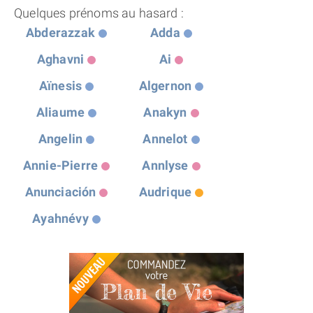
Quelques prénoms au hasard :
Abderazzak
Adda
Aghavni
Ai
Aïnesis
Algernon
Aliaume
Anakyn
Angelin
Annelot
Annie-Pierre
Annlyse
Anunciación
Audrique
Ayahnévy