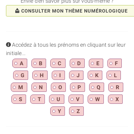
Envie d'en savoir plus sur vous-même ?
CONSULTER MON THÈME NUMÉROLOGIQUE
info
Accédez à tous les prénoms en cliquant sur leur
initiale...
A
B
C
D
E
F
G
H
I
J
K
L
M
N
O
P
Q
R
S
T
U
V
W
X
Y
Z