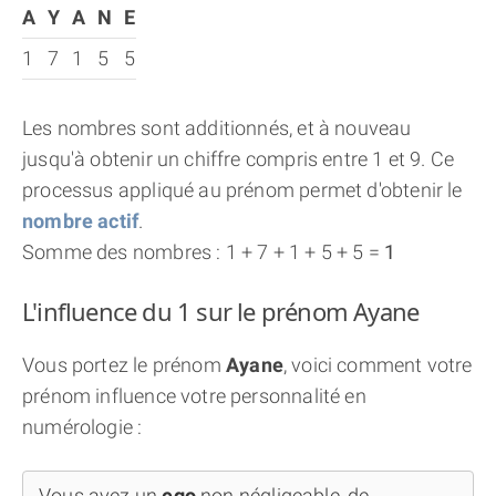
A
Y
A
N
E
1
7
1
5
5
Les nombres sont additionnés, et à nouveau
jusqu'à obtenir un chiffre compris entre 1 et 9. Ce
processus appliqué au prénom permet d'obtenir le
nombre actif
.
Somme des nombres : 1 + 7 + 1 + 5 + 5 =
1
L'influence du 1 sur le prénom Ayane
Vous portez le prénom
Ayane
, voici comment votre
prénom influence votre personnalité en
numérologie :
Vous avez un
ego
non négligeable, de