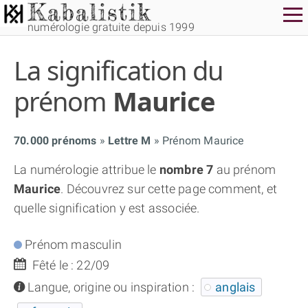
numérologie gratuite depuis 1999
La signification du
prénom
Maurice
70.000 prénoms
Lettre M
Prénom Maurice
THÈME GRATUIT
La numérologie attribue le
nombre 7
au prénom
Maurice
. Découvrez sur cette page comment, et
THÈME NUMÉROLOGIQUE APPROFONDI
quelle signification y est associée.
THÈME TEMPOREL
Prénom masculin
Fêté le : 22/09
NUMÉROSCOPE
info
Langue, origine ou inspiration :
anglais