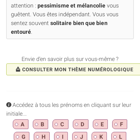
attention :
pessimisme et mélancolie
vous
guêtent. Vous êtes indépendant. Vous vous
sentez souvent
solitaire bien que bien
entouré
.
Envie d'en savoir plus sur vous-même ?
CONSULTER MON THÈME NUMÉROLOGIQUE
info
Accédez à tous les prénoms en cliquant sur leur
initiale...
A
B
C
D
E
F
G
H
I
J
K
L