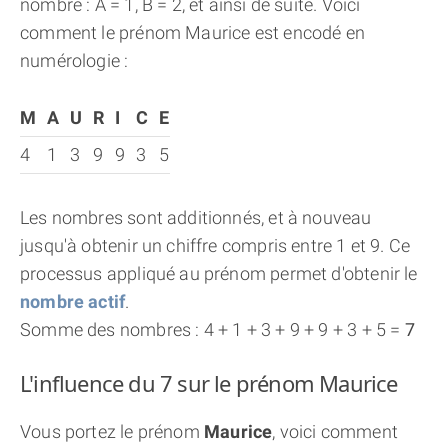
nombre : A = 1, B = 2, et ainsi de suite. Voici
comment le prénom Maurice est encodé en
numérologie :
M
A
U
R
I
C
E
4
1
3
9
9
3
5
Les nombres sont additionnés, et à nouveau
jusqu'à obtenir un chiffre compris entre 1 et 9. Ce
processus appliqué au prénom permet d'obtenir le
nombre actif
.
Somme des nombres : 4 + 1 + 3 + 9 + 9 + 3 + 5 =
7
L'influence du 7 sur le prénom Maurice
Vous portez le prénom
Maurice
, voici comment