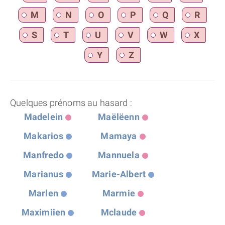
M
N
O
P
Q
R
S
T
U
V
W
X
Y
Z
Quelques prénoms au hasard :
Madelein
Maëlëenn
Makarios
Mamaya
Manfredo
Mannuela
Marianus
Marie-Albert
Marlen
Marmie
Maximiien
Mclaude