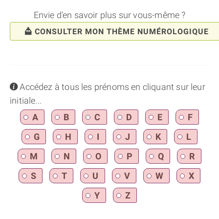
Envie d'en savoir plus sur vous-même ?
CONSULTER MON THÈME NUMÉROLOGIQUE
info
Accédez à tous les prénoms en cliquant sur leur
initiale...
A
B
C
D
E
F
G
H
I
J
K
L
M
N
O
P
Q
R
S
T
U
V
W
X
Y
Z