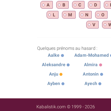
A
B
C
D
L
M
N
O
V
Quelques prénoms au hasard :
Aalke
Adam-Mohamed
Aleksandre
Almira
Anju
Antonin
Ayben
Ayech
Kabalistik.com © 1999 - 2026