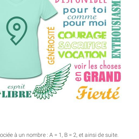
THÈME « DOUBLE JE »
APPRENDRE LA NUMÉROLOGIE
EXPLORER LA NUMÉROLOGIE
70.000 PRÉNOMS
(À PROPOS)
ciée à un nombre : A = 1, B = 2, et ainsi de suite.