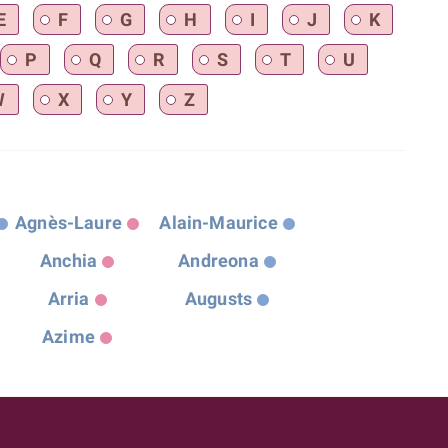
E
F
G
H
I
J
K
P
Q
R
S
T
U
W
X
Y
Z
Agnès-Laure
Alain-Maurice
Anchia
Andreona
Arria
Augusts
Azime