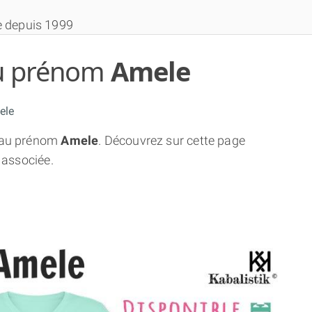
e depuis 1999
 du prénom
Amele
ele
au prénom
Amele
. Découvrez sur cette page
THÈME GRATUIT
 associée.
THÈME NUMÉROLOGIQUE APPROFONDI
THÈME TEMPOREL
NUMÉROSCOPE