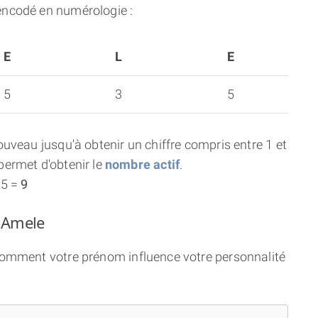
encodé en numérologie :
E
L
E
5
3
5
uveau jusqu'à obtenir un chiffre compris entre 1 et
ermet d'obtenir le
nombre actif
.
 5 =
9
m Amele
 comment votre prénom influence votre personnalité