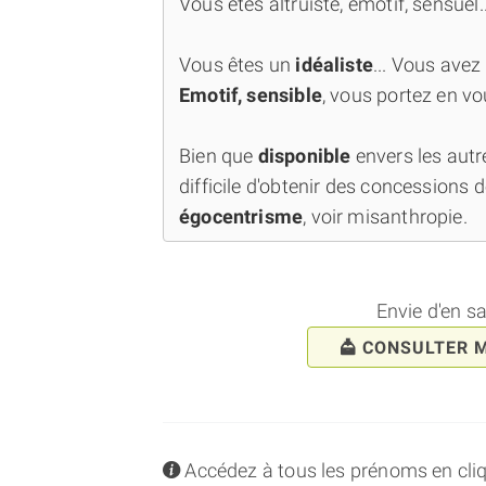
Vous êtes altruiste, émotif, sensuel..
Vous êtes un
idéaliste
... Vous avez
Emotif, sensible
, vous portez en vo
Bien que
disponible
envers les autr
difficile d'obtenir des concessions de
égocentrisme
, voir misanthropie.
Envie d'en s
CONSULTER 
info
Accédez à tous les prénoms en cliqua