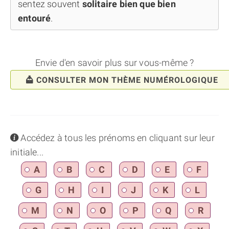
sentez souvent
solitaire bien que bien
entouré
.
Envie d'en savoir plus sur vous-même ?
CONSULTER MON THÈME NUMÉROLOGIQUE
info
Accédez à tous les prénoms en cliquant sur leur
initiale...
A
B
C
D
E
F
G
H
I
J
K
L
M
N
O
P
Q
R