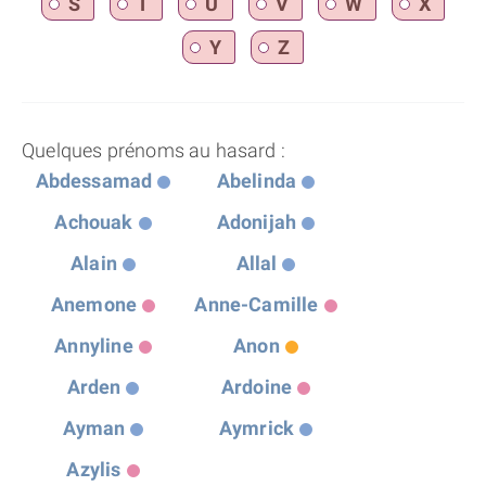
S
T
U
V
W
X
Y
Z
Quelques prénoms au hasard :
Abdessamad
Abelinda
Achouak
Adonijah
Alain
Allal
Anemone
Anne-Camille
Annyline
Anon
Arden
Ardoine
Ayman
Aymrick
Azylis