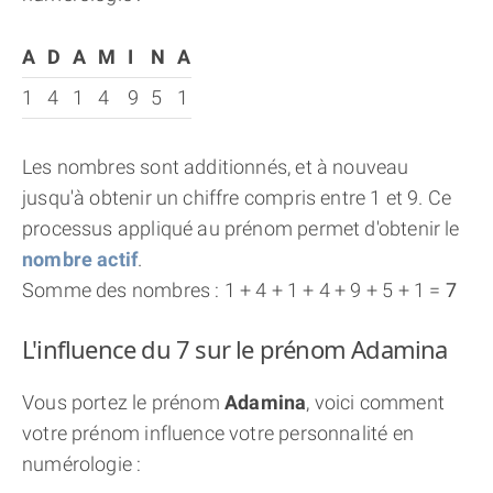
A
D
A
M
I
N
A
1
4
1
4
9
5
1
Les nombres sont additionnés, et à nouveau
jusqu'à obtenir un chiffre compris entre 1 et 9. Ce
processus appliqué au prénom permet d'obtenir le
nombre actif
.
Somme des nombres : 1 + 4 + 1 + 4 + 9 + 5 + 1 =
7
L'influence du 7 sur le prénom Adamina
Vous portez le prénom
Adamina
, voici comment
votre prénom influence votre personnalité en
numérologie :