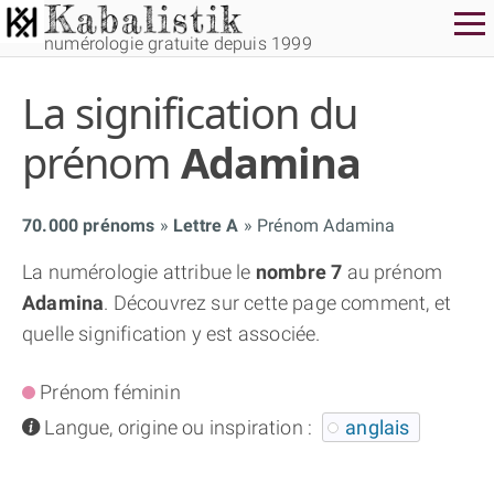
numérologie gratuite depuis 1999
La signification du
prénom
Adamina
70.000 prénoms
Lettre A
Prénom Adamina
THÈME GRATUIT
La numérologie attribue le
nombre 7
au prénom
Adamina
. Découvrez sur cette page comment, et
THÈME NUMÉROLOGIQUE APPROFONDI
quelle signification y est associée.
THÈME TEMPOREL
Prénom féminin
info
Langue, origine ou inspiration :
anglais
NUMÉROSCOPE