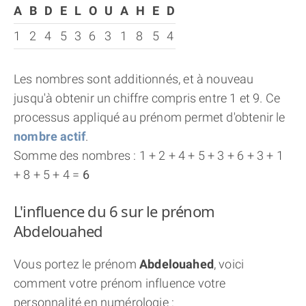
A
B
D
E
L
O
U
A
H
E
D
1
2
4
5
3
6
3
1
8
5
4
Les nombres sont additionnés, et à nouveau
jusqu'à obtenir un chiffre compris entre 1 et 9. Ce
processus appliqué au prénom permet d'obtenir le
nombre actif
.
Somme des nombres : 1 + 2 + 4 + 5 + 3 + 6 + 3 + 1
+ 8 + 5 + 4 =
6
L'influence du 6 sur le prénom
Abdelouahed
Vous portez le prénom
Abdelouahed
, voici
comment votre prénom influence votre
personnalité en numérologie :