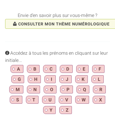
Envie d'en savoir plus sur vous-même ?
CONSULTER MON THÈME NUMÉROLOGIQUE
info
Accédez à tous les prénoms en cliquant sur leur
initiale...
A
B
C
D
E
F
G
H
I
J
K
L
M
N
O
P
Q
R
S
T
U
V
W
X
Y
Z