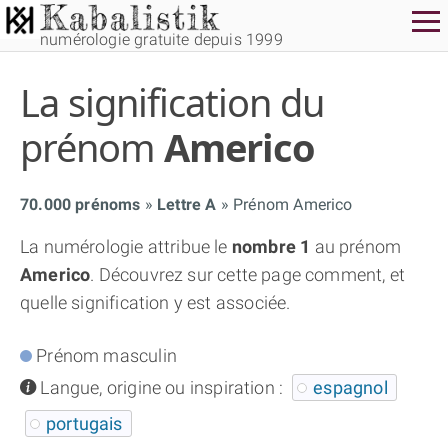
numérologie gratuite depuis 1999
La signification du
prénom
Americo
70.000 prénoms
Lettre A
Prénom Americo
THÈME GRATUIT
La numérologie attribue le
nombre 1
au prénom
Americo
. Découvrez sur cette page comment, et
THÈME NUMÉROLOGIQUE APPROFONDI
quelle signification y est associée.
THÈME TEMPOREL
Prénom masculin
info
Langue, origine ou inspiration :
espagnol
NUMÉROSCOPE
portugais