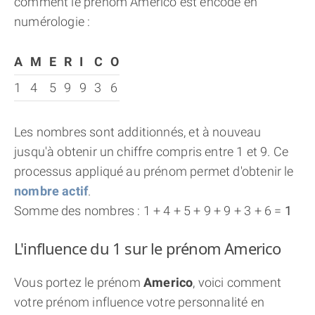
comment le prénom Americo est encodé en
numérologie :
A
M
E
R
I
C
O
1
4
5
9
9
3
6
Les nombres sont additionnés, et à nouveau
jusqu'à obtenir un chiffre compris entre 1 et 9. Ce
processus appliqué au prénom permet d'obtenir le
nombre actif
.
Somme des nombres : 1 + 4 + 5 + 9 + 9 + 3 + 6 =
1
L'influence du 1 sur le prénom Americo
Vous portez le prénom
Americo
, voici comment
votre prénom influence votre personnalité en