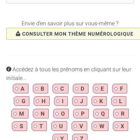
Envie d'en savoir plus sur vous-même ?
CONSULTER MON THÈME NUMÉROLOGIQUE
info
Accédez à tous les prénoms en cliquant sur leur
initiale...
A
B
C
D
E
F
G
H
I
J
K
L
M
N
O
P
Q
R
S
T
U
V
W
X
Y
Z