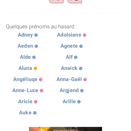
Quelques prénoms au hasard :
Adney
Adolsiane
Aeden
Agnete
Alde
Alf
Aluna
Anaick
Angéliuqe
Anna-Gaël
Anne-Luce
Argjend
Aricie
Arille
Auke