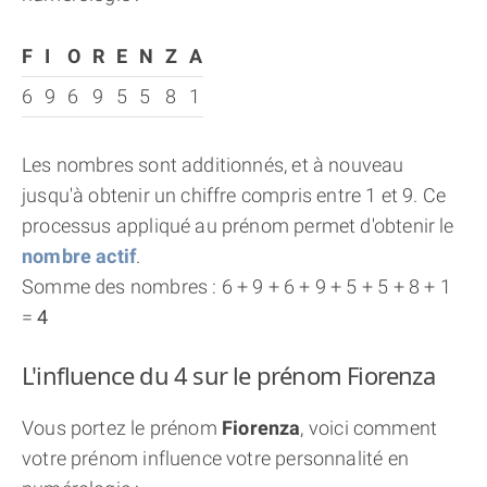
F
I
O
R
E
N
Z
A
6
9
6
9
5
5
8
1
Les nombres sont additionnés, et à nouveau
jusqu'à obtenir un chiffre compris entre 1 et 9. Ce
processus appliqué au prénom permet d'obtenir le
nombre actif
.
Somme des nombres : 6 + 9 + 6 + 9 + 5 + 5 + 8 + 1
=
4
L'influence du 4 sur le prénom Fiorenza
Vous portez le prénom
Fiorenza
, voici comment
votre prénom influence votre personnalité en