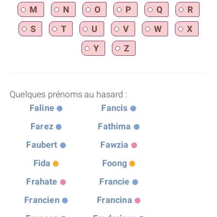
M
N
O
P
Q
R
S
T
U
V
W
X
Y
Z
Quelques prénoms au hasard :
Faline
Fancis
Farez
Fathima
Faubert
Fawzia
Fida
Foong
Frahate
Francie
Francien
Francina