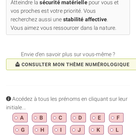
Atteindre la
sécurité matérielle
pour vous et
vos proches est votre priorité. Vous
recherchez aussi une
stabilité affective
.
Vous aimez vous ressourcer dans la nature.
Envie d'en savoir plus sur vous-même ?
CONSULTER MON THÈME NUMÉROLOGIQUE
info
Accédez à tous les prénoms en cliquant sur leur
initiale...
A
B
C
D
E
F
G
H
I
J
K
L