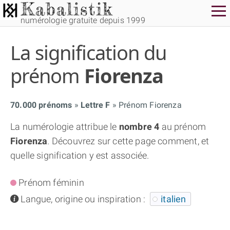
numérologie gratuite depuis 1999
La signification du
prénom
Fiorenza
70.000 prénoms
Lettre F
Prénom Fiorenza
THÈME GRATUIT
La numérologie attribue le
nombre 4
au prénom
Fiorenza
. Découvrez sur cette page comment, et
THÈME NUMÉROLOGIQUE APPROFONDI
quelle signification y est associée.
THÈME TEMPOREL
Prénom féminin
info
Langue, origine ou inspiration :
italien
NUMÉROSCOPE