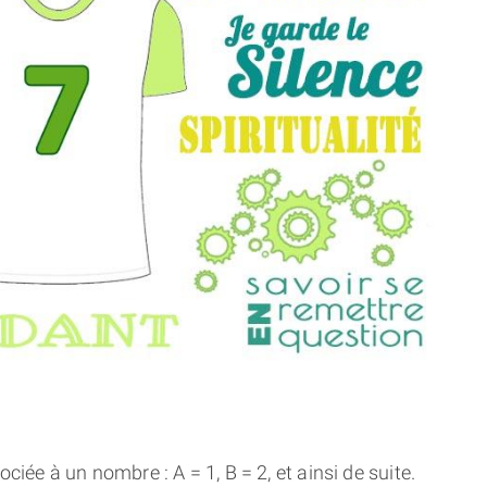
THÈME « DOUBLE JE »
APPRENDRE LA NUMÉROLOGIE
EXPLORER LA NUMÉROLOGIE
70.000 PRÉNOMS
(À PROPOS)
ciée à un nombre : A = 1, B = 2, et ainsi de suite.