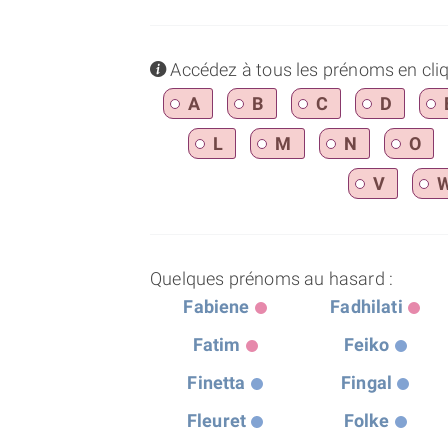
info
Accédez à tous les prénoms en cliqua
A
B
C
D
L
M
N
O
V
Quelques prénoms au hasard :
Fabiene
Fadhilati
Fatim
Feiko
Finetta
Fingal
Fleuret
Folke