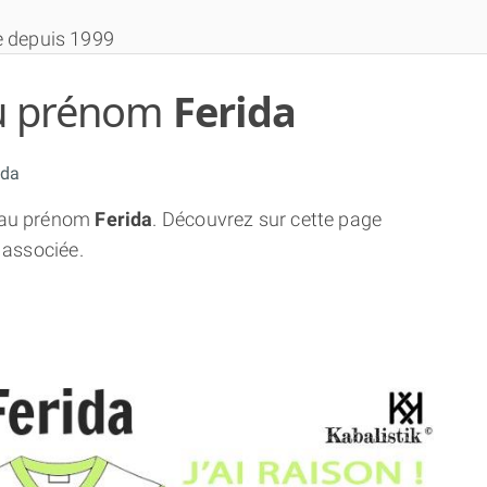
e depuis 1999
 du prénom
Ferida
ida
au prénom
Ferida
. Découvrez sur cette page
THÈME GRATUIT
 associée.
THÈME NUMÉROLOGIQUE APPROFONDI
THÈME TEMPOREL
NUMÉROSCOPE