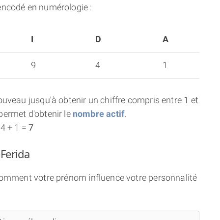
encodé en numérologie :
I
D
A
9
4
1
uveau jusqu'à obtenir un chiffre compris entre 1 et
ermet d'obtenir le
nombre actif
.
 4 + 1 =
7
 Ferida
 comment votre prénom influence votre personnalité