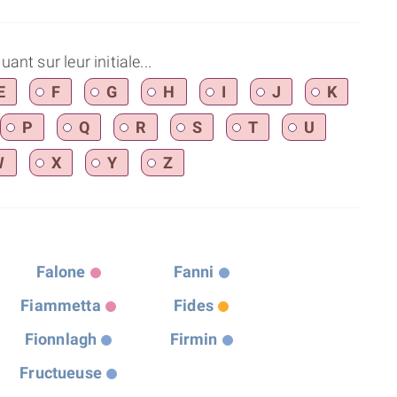
nt sur leur initiale...
E
F
G
H
I
J
K
P
Q
R
S
T
U
W
X
Y
Z
Falone
Fanni
Fiammetta
Fides
Fionnlagh
Firmin
Fructueuse