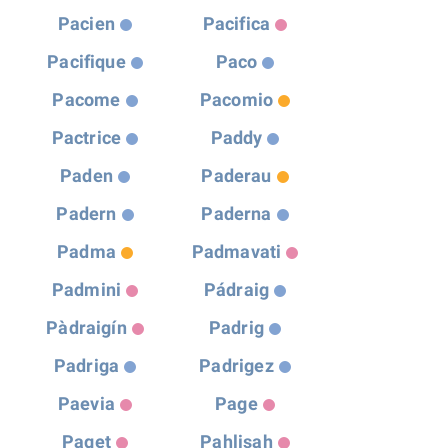
Pacien
Pacifica
Pacifique
Paco
Pacome
Pacomio
Pactrice
Paddy
Paden
Paderau
Padern
Paderna
Padma
Padmavati
Padmini
Pádraig
Pàdraigín
Padrig
Padriga
Padrigez
Paevia
Page
Paget
Pahlisah