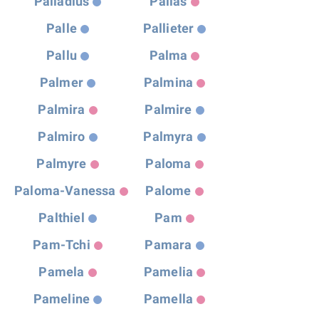
Palladius
Pallas
Palle
Pallieter
Pallu
Palma
Palmer
Palmina
Palmira
Palmire
Palmiro
Palmyra
Palmyre
Paloma
Paloma-Vanessa
Palome
Palthiel
Pam
Pam-Tchi
Pamara
Pamela
Pamelia
Pameline
Pamella