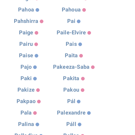
Pahoa
Pahoua
Pahshirra
Pai
Paige
Paile-Elvire
Pairu
Pais
Paise
Paita
Pajo
Pakeeza-Saba
Paki
Pakita
Pakize
Pakou
Pakpao
Pál
Pala
Palexandre
Palina
Páll