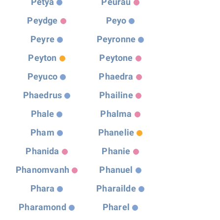
Petya
Peurau
Peydge
Peyo
Peyre
Peyronne
Peyton
Peytone
Peyuco
Phaedra
Phaedrus
Phailine
Phale
Phalma
Pham
Phanelie
Phanida
Phanie
Phanomvanh
Phanuel
Phara
Pharailde
Pharamond
Pharel