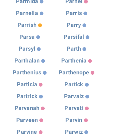
Parmida
Parnel
Parnella
Parris
Parrish
Parry
Parsa
Parsifal
Parsyl
Parth
Parthalan
Parthenia
Parthenius
Parthenope
Particia
Partick
Partrick
Parvaiz
Parvanah
Parvati
Parveen
Parvin
Parvine
Parwiz