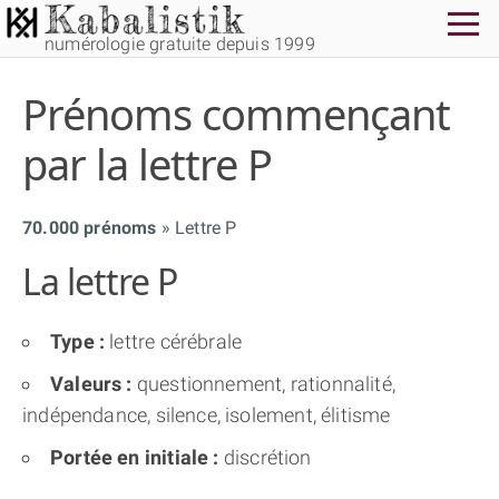
numérologie gratuite depuis 1999
Prénoms commençant
par la lettre P
70.000 prénoms
Lettre P
THÈME GRATUIT
La lettre P
THÈME NUMÉROLOGIQUE APPROFONDI
Type :
lettre cérébrale
THÈME TEMPOREL
Valeurs :
questionnement, rationnalité,
indépendance, silence, isolement, élitisme
NUMÉROSCOPE
Portée en initiale :
discrétion