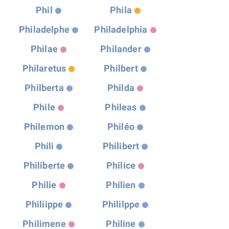
Phil
Phila
Philadelphe
Philadelphia
Philae
Philander
Philaretus
Philbert
Philberta
Philda
Phile
Phileas
Philemon
Philéo
Phili
Philibert
Philiberte
Philice
Philie
Philien
Philiippe
Phililppe
Philimene
Philine