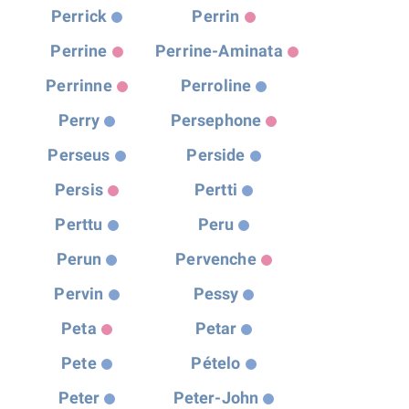
Perrick
Perrin
Perrine
Perrine-Aminata
Perrinne
Perroline
Perry
Persephone
Perseus
Perside
Persis
Pertti
Perttu
Peru
Perun
Pervenche
Pervin
Pessy
Peta
Petar
Pete
Pételo
Peter
Peter-John