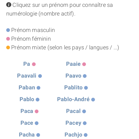
info
Cliquez sur un prénom pour connaître sa
THÈME « DOUBLE JE »
numérologie (nombre actif).
APPRENDRE LA NUMÉROLOGIE
Prénom masculin
Prénom féminin
EXPLORER LA NUMÉROLOGIE
Prénom mixte (selon les pays / langues / ...)
70.000 PRÉNOMS
Pa
Paaie
Paavali
Paavo
(À PROPOS)
Paban
Pablito
Pablo
Pablo-André
Paca
Pacal
Pace
Pacey
Pacha
Pachjo