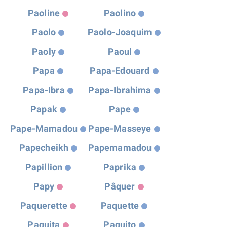
Paoline
Paolino
Paolo
Paolo-Joaquim
Paoly
Paoul
Papa
Papa-Edouard
Papa-Ibra
Papa-Ibrahima
Papak
Pape
Pape-Mamadou
Pape-Masseye
Papecheikh
Papemamadou
Papillion
Paprika
Papy
Pâquer
Paquerette
Paquette
Paquita
Paquito