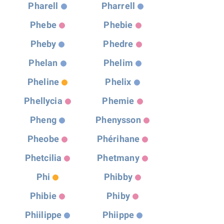
Pharell
Pharrell
Phebe
Phebie
Pheby
Phedre
Phelan
Phelim
Pheline
Phelix
Phellycia
Phemie
Pheng
Phenysson
Pheobe
Phérihane
Phetcilia
Phetmany
Phi
Phibby
Phibie
Phiby
Phiilippe
Phiippe