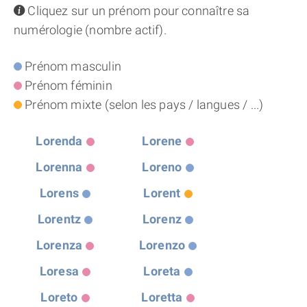
info
Cliquez sur un prénom pour connaître sa
THÈME « DOUBLE JE »
numérologie (nombre actif).
APPRENDRE LA NUMÉROLOGIE
Prénom masculin
Prénom féminin
EXPLORER LA NUMÉROLOGIE
Prénom mixte (selon les pays / langues / ...)
70.000 PRÉNOMS
Lorenda
Lorene
Lorenna
Loreno
(À PROPOS)
Lorens
Lorent
Lorentz
Lorenz
Lorenza
Lorenzo
Loresa
Loreta
Loreto
Loretta