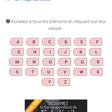
info
Accédez à tous les prénoms en cliquant sur leur
initiale :
A
B
C
D
E
F
G
H
I
J
K
L
M
N
O
P
Q
R
S
T
U
V
W
X
Y
Z