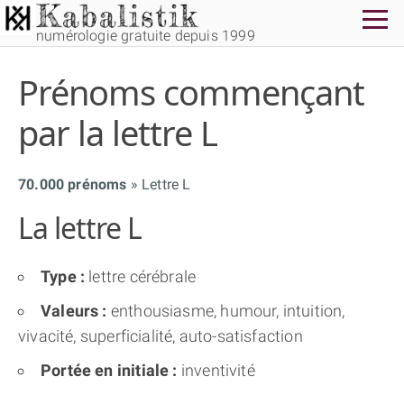
numérologie gratuite depuis 1999
Prénoms commençant
par la lettre L
70.000 prénoms
Lettre L
THÈME GRATUIT
La lettre L
THÈME NUMÉROLOGIQUE APPROFONDI
Type :
lettre cérébrale
THÈME TEMPOREL
Valeurs :
enthousiasme, humour, intuition,
vivacité, superficialité, auto-satisfaction
NUMÉROSCOPE
Portée en initiale :
inventivité