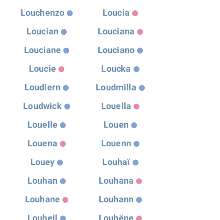
Louchenzo
Loucia
Loucian
Louciana
Louciane
Louciano
Loucie
Loucka
Loudiern
Loudmilla
Loudwick
Louella
Louelle
Louen
Louena
Louenn
Louey
Louhaï
Louhan
Louhana
Louhane
Louhann
Louheil
Louhëne