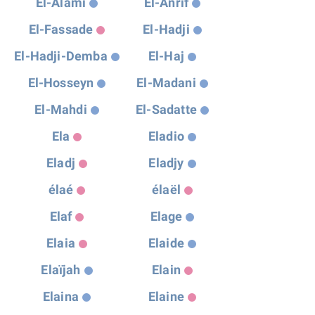
El-Alami
El-Anrif
El-Fassade
El-Hadji
El-Hadji-Demba
El-Haj
El-Hosseyn
El-Madani
El-Mahdi
El-Sadatte
Ela
Eladio
Eladj
Eladjy
élaé
élaël
Elaf
Elage
Elaia
Elaide
Elaïjah
Elain
Elaina
Elaine