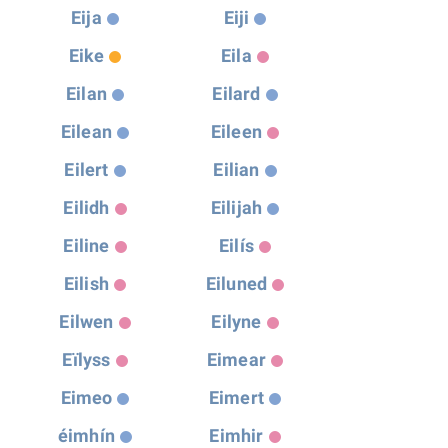
Eija
Eiji
Eike
Eila
Eilan
Eilard
Eilean
Eileen
Eilert
Eilian
Eilidh
Eilijah
Eiline
Eilís
Eilish
Eiluned
Eilwen
Eilyne
Eïlyss
Eimear
Eimeo
Eimert
éimhín
Eimhir