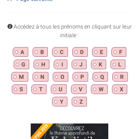
info
Accédez à tous les prénoms en cliquant sur leur
initiale :
A
B
C
D
E
F
G
H
I
J
K
L
M
N
O
P
Q
R
S
T
U
V
W
X
Y
Z