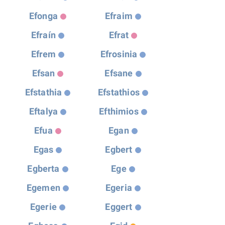
Efonga
Efraim
Efraín
Efrat
Efrem
Efrosinia
Efsan
Efsane
Efstathia
Efstathios
Eftalya
Efthimios
Efua
Egan
Egas
Egbert
Egberta
Ege
Egemen
Egeria
Egerie
Eggert