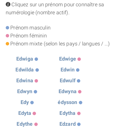
info
Cliquez sur un prénom pour connaître sa
THÈME « DOUBLE JE »
numérologie (nombre actif).
APPRENDRE LA NUMÉROLOGIE
Prénom masculin
Prénom féminin
EXPLORER LA NUMÉROLOGIE
Prénom mixte (selon les pays / langues / ...)
70.000 PRÉNOMS
Edwiga
Edwige
Edwilda
Edwin
(À PROPOS)
Edwina
Edwulf
Edwyn
Edwyna
Edy
édysson
Edyta
Edytha
Edythe
Edzard