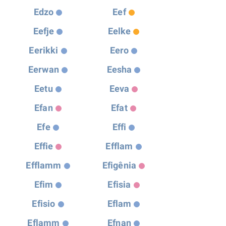
Edzo
Eef
Eefje
Eelke
Eerikki
Eero
Eerwan
Eesha
Eetu
Eeva
Efan
Efat
Efe
Effi
Effie
Efflam
Efflamm
Efigênia
Efim
Efisia
Efisio
Eflam
Eflamm
Efnan