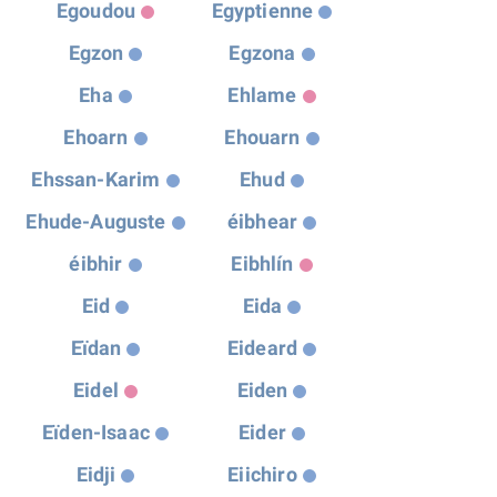
Egoudou
Egyptienne
Egzon
Egzona
Eha
Ehlame
Ehoarn
Ehouarn
Ehssan-Karim
Ehud
Ehude-Auguste
éibhear
éibhir
Eibhlín
Eid
Eida
Eïdan
Eideard
Eidel
Eiden
Eïden-Isaac
Eider
Eidji
Eiichiro