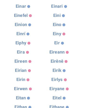
Einar
Einari
Einefel
Eini
Einion
Eino
Einrí
Einy
Eiphy
Eir
Eira
Eireann
Eireen
Eirênê
Eirian
Eirik
Eirin
Eirlys
Eirwen
Eiryane
Eitan
Eitel
Eithan
Eithane