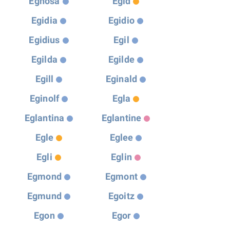
Eghosa
Egid
Egidia
Egidio
Egidius
Egil
Egilda
Egilde
Egill
Eginald
Eginolf
Egla
Eglantina
Eglantine
Egle
Eglee
Egli
Eglin
Egmond
Egmont
Egmund
Egoitz
Egon
Egor