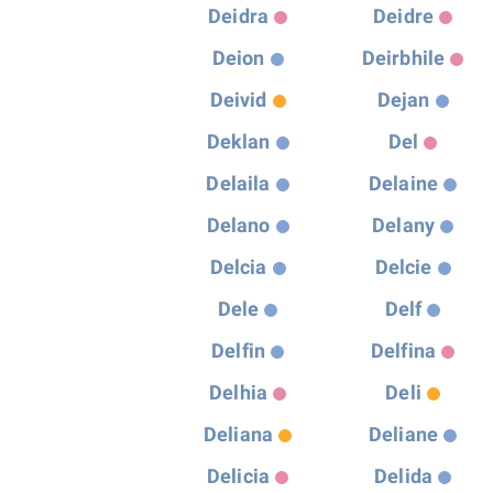
Deidra
Deidre
Deion
Deirbhile
Deivid
Dejan
Deklan
Del
Delaila
Delaine
Delano
Delany
Delcia
Delcie
Dele
Delf
Delfin
Delfina
Delhia
Deli
Deliana
Deliane
Delicia
Delida