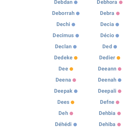
Debdan
Debhora
Deborrah
Debra
Dechi
Decia
Decimus
Décio
Declan
Ded
Dedeke
Dedier
Dee
Deeann
Deena
Deenah
Deepak
Deepali
Dees
Defne
Deh
Dehbia
Déhédi
Dehiba