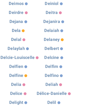
Deimos
Deiniol
Deirdre
Deitra
Dejana
Dejanira
Dela
Delaiah
Delal
Delaney
Delaylah
Delbert
Delcie-Louiscelle
Delcine
Delfien
Delfim
Delfine
Delfino
Delia
Deliah
Delice
Délice-Danielle
Delight
Delil