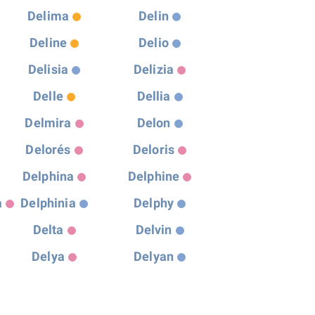
Delima
Delin
Deline
Delio
Delisia
Delizia
Delle
Dellia
Delmira
Delon
Delorés
Deloris
Delphina
Delphine
a
Delphinia
Delphy
Delta
Delvin
Delya
Delyan