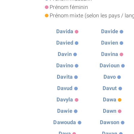
Prénom féminin
Prénom mixte (selon les pays / langu
Davida
Davide
Davied
Davien
Davin
Davina
Davino
Davioun
Davita
Davo
Davud
Davut
Davyla
Dawa
Dawie
Dawn
Dawouda
Dawson
Daya
Dayan