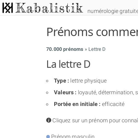
numérologie gratuit
Prénoms commença
70.000 prénoms
Lettre D
La lettre D
Type :
lettre physique
Valeurs :
loyauté, détermination, sin
Portée en initiale :
efficacité
info
Cliquez sur un prénom pour connaî
Prénom masculin