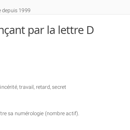
e depuis 1999
nt par la lettre D
THÈME GRATUIT
THÈME NUMÉROLOGIQUE APPROFONDI
cérité, travail, retard, secret
THÈME TEMPOREL
tre sa numérologie (nombre actif).
NUMÉROSCOPE