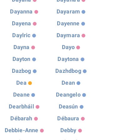
Dayanna
Dayaram
Dayena
Dayenne
Daylric
Daymara
Dayna
Dayo
Dayton
Daytona
Dazbog
Dazhdbog
Dea
Dean
Deane
Deangelo
Dearbháil
Deasún
Débarah
Débaura
Debbie-Anne
Debby