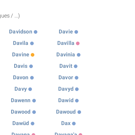
THÈME « DOUBLE JE »
es / ...)
APPRENDRE LA NUMÉROLOGIE
Davidson
Davie
EXPLORER LA NUMÉROLOGIE
Davila
Davilla
Davine
Davinia
70.000 PRÉNOMS
Davis
Davit
Davon
Davor
(À PROPOS)
Davy
Davyd
Dawenn
Dawid
Dawood
Dawoud
Dawüd
Dax
Dayana
Dayana'a