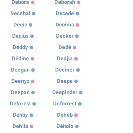
Debora
Deborah
Decebal
Decede
Decie
Decima
Decius
Decker
Deddy
Dede
Dédine
Dedjia
Deegan
Deemer
Deenyz
Deepa
Deepan
Deepinder
Deforest
Deforrest
Dehby
Dèhèb
Dehlia
Déholo