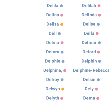
Delila
Delilah
Delina
Delinda
Delisa
Delise
Dell
Della
Delma
Delmar
Delora
Delord
Delphie
Delphin
Delphine,
Delphine-Rebecc
Delroy
Delsin
Delwyn
Dely
Delyth
Dema