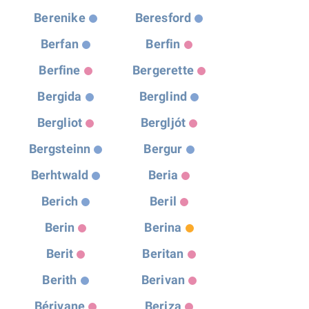
Berenike
Beresford
Berfan
Berfin
Berfine
Bergerette
Bergida
Berglind
Bergliot
Bergljót
Bergsteinn
Bergur
Berhtwald
Beria
Berich
Beril
Berin
Berina
Berit
Beritan
Berith
Berivan
Bérivane
Beriza