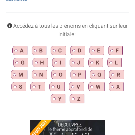
info
Accédez à tous les prénoms en cliquant sur leur
initiale :
A
B
C
D
E
F
G
H
I
J
K
L
M
N
O
P
Q
R
S
T
U
V
W
X
Y
Z