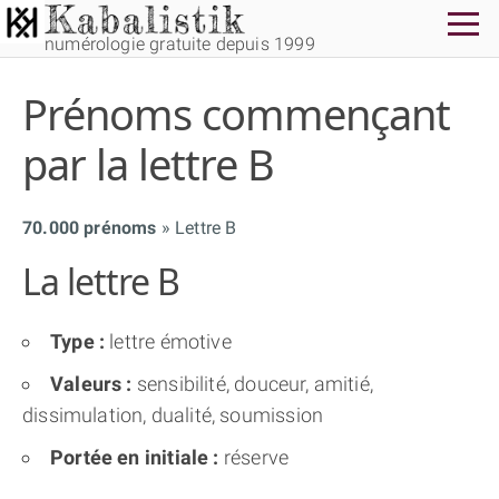
numérologie gratuite depuis 1999
Prénoms commençant
par la lettre B
70.000 prénoms
Lettre B
THÈME GRATUIT
La lettre B
THÈME NUMÉROLOGIQUE APPROFONDI
Type :
lettre émotive
THÈME TEMPOREL
Valeurs :
sensibilité, douceur, amitié,
dissimulation, dualité, soumission
NUMÉROSCOPE
Portée en initiale :
réserve