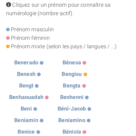
info
Cliquez sur un prénom pour connaître sa
THÈME « DOUBLE JE »
numérologie (nombre actif).
APPRENDRE LA NUMÉROLOGIE
Prénom masculin
Prénom féminin
EXPLORER LA NUMÉROLOGIE
Prénom mixte (selon les pays / langues / ...)
70.000 PRÉNOMS
Benerado
Bénesa
Benesh
Bengisu
(À PROPOS)
Bengt
Bengta
Benhaouadah
Benhenni
Beni
Béni-Jacob
Beniamin
Beniamino
Benice
Bénicia