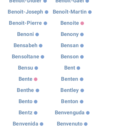
Benoit-Didier
Benoît-Gaël
Benoit-Joseph
Benoît-Martin
Benoit-Pierre
Benoite
Benoni
Benony
Bensabeh
Bensan
Bensoltane
Benson
Bensu
Bent
Bente
Benten
Benthe
Bentley
Bento
Benton
Bentz
Benvenguda
Benvenida
Benvenuto