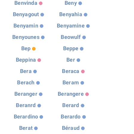
Benvinda
Beny
Benyagout
Benyahia
Benyamin
Benyamine
Benyounes
Beowulf
Bep
Beppe
Beppina
Ber
Bera
Beraca
Berach
Beram
Beranger
Berangere
Beranrd
Berard
Berardino
Berardo
Berat
Béraud