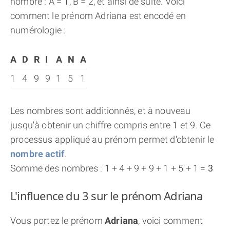
nombre : A = 1, B = 2, et ainsi de suite. Voici
comment le prénom Adriana est encodé en
numérologie :
A
D
R
I
A
N
A
1
4
9
9
1
5
1
Les nombres sont additionnés, et à nouveau
jusqu'à obtenir un chiffre compris entre 1 et 9. Ce
processus appliqué au prénom permet d'obtenir le
nombre actif
.
Somme des nombres : 1 + 4 + 9 + 9 + 1 + 5 + 1 =
3
L'influence du 3 sur le prénom Adriana
Vous portez le prénom
Adriana
, voici comment