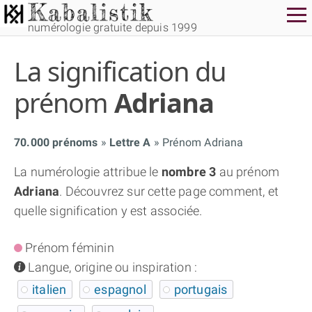
numérologie gratuite depuis 1999
La signification du
prénom
Adriana
70.000 prénoms
Lettre A
Prénom Adriana
THÈME GRATUIT
La numérologie attribue le
nombre 3
au prénom
Adriana
. Découvrez sur cette page comment, et
THÈME NUMÉROLOGIQUE APPROFONDI
quelle signification y est associée.
THÈME TEMPOREL
Prénom féminin
info
Langue, origine ou inspiration :
NUMÉROSCOPE
italien
espagnol
portugais