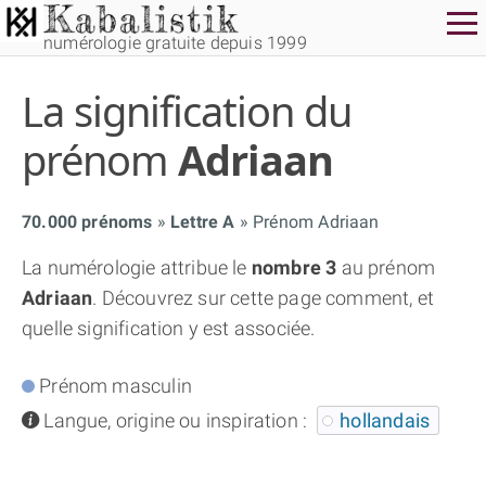
numérologie gratuite depuis 1999
La signification du
prénom
Adriaan
70.000 prénoms
Lettre A
Prénom Adriaan
THÈME GRATUIT
La numérologie attribue le
nombre 3
au prénom
Adriaan
. Découvrez sur cette page comment, et
THÈME NUMÉROLOGIQUE APPROFONDI
quelle signification y est associée.
THÈME TEMPOREL
Prénom masculin
info
Langue, origine ou inspiration :
hollandais
NUMÉROSCOPE