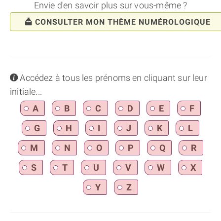
Envie d'en savoir plus sur vous-même ?
CONSULTER MON THÈME NUMÉROLOGIQUE
info
Accédez à tous les prénoms en cliquant sur leur
initiale...
A
B
C
D
E
F
G
H
I
J
K
L
M
N
O
P
Q
R
S
T
U
V
W
X
Y
Z