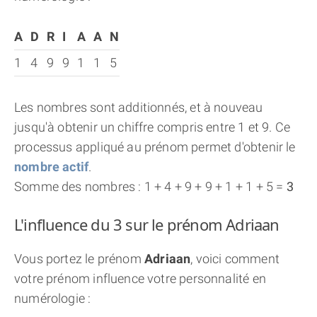
A
D
R
I
A
A
N
1
4
9
9
1
1
5
Les nombres sont additionnés, et à nouveau
jusqu'à obtenir un chiffre compris entre 1 et 9. Ce
processus appliqué au prénom permet d'obtenir le
nombre actif
.
Somme des nombres : 1 + 4 + 9 + 9 + 1 + 1 + 5 =
3
L'influence du 3 sur le prénom Adriaan
Vous portez le prénom
Adriaan
, voici comment
votre prénom influence votre personnalité en
numérologie :