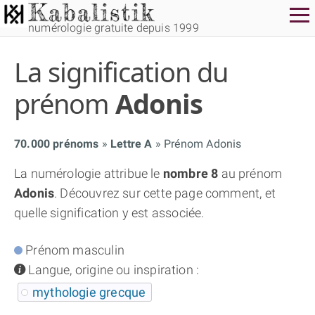
numérologie gratuite depuis 1999
La signification du
prénom
Adonis
70.000 prénoms
Lettre A
Prénom Adonis
THÈME GRATUIT
La numérologie attribue le
nombre 8
au prénom
Adonis
. Découvrez sur cette page comment, et
THÈME NUMÉROLOGIQUE APPROFONDI
quelle signification y est associée.
THÈME TEMPOREL
Prénom masculin
info
Langue, origine ou inspiration :
NUMÉROSCOPE
mythologie grecque