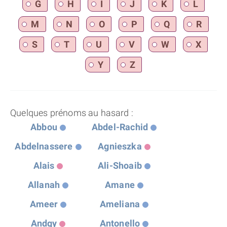
G
H
I
J
K
L
M
N
O
P
Q
R
S
T
U
V
W
X
Y
Z
Quelques prénoms au hasard :
Abbou
Abdel-Rachid
Abdelnassere
Agnieszka
Alais
Ali-Shoaib
Allanah
Amane
Ameer
Ameliana
Andgy
Antonello