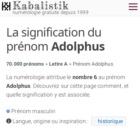
numérologie gratuite depuis 1999
La signification du
prénom
Adolphus
70.000 prénoms
Lettre A
Prénom Adolphus
THÈME GRATUIT
La numérologie attribue le
nombre 6
au prénom
Adolphus
. Découvrez sur cette page comment, et
THÈME NUMÉROLOGIQUE APPROFONDI
quelle signification y est associée.
THÈME TEMPOREL
Prénom masculin
info
Langue, origine ou inspiration :
historique
NUMÉROSCOPE