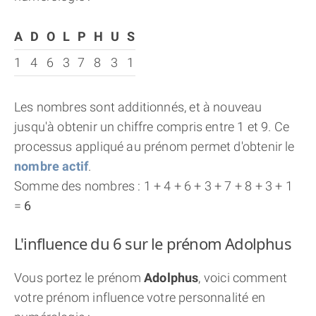
A
D
O
L
P
H
U
S
1
4
6
3
7
8
3
1
Les nombres sont additionnés, et à nouveau
jusqu'à obtenir un chiffre compris entre 1 et 9. Ce
processus appliqué au prénom permet d'obtenir le
nombre actif
.
Somme des nombres : 1 + 4 + 6 + 3 + 7 + 8 + 3 + 1
=
6
L'influence du 6 sur le prénom Adolphus
Vous portez le prénom
Adolphus
, voici comment
votre prénom influence votre personnalité en