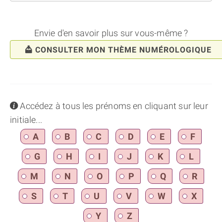
Envie d'en savoir plus sur vous-même ?
CONSULTER MON THÈME NUMÉROLOGIQUE
info
Accédez à tous les prénoms en cliquant sur leur
initiale...
A
B
C
D
E
F
G
H
I
J
K
L
M
N
O
P
Q
R
S
T
U
V
W
X
Y
Z