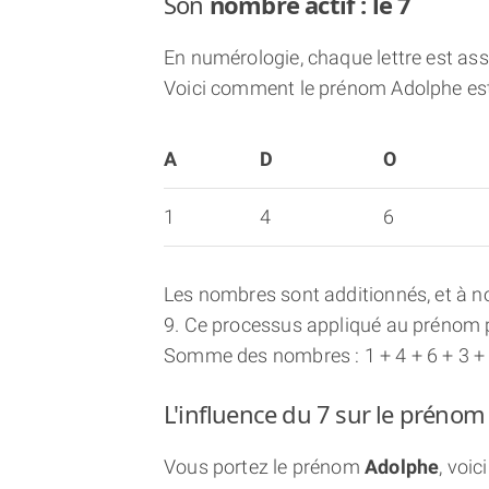
Son
nombre actif : le 7
En numérologie, chaque lettre est asso
Voici comment le prénom Adolphe est
A
D
O
1
4
6
Les nombres sont additionnés, et à no
9. Ce processus appliqué au prénom p
Somme des nombres : 1 + 4 + 6 + 3 + 
L'influence du 7 sur le préno
Vous portez le prénom
Adolphe
, voi