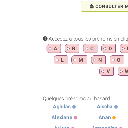
CONSULTER 
info
Accédez à tous les prénoms en cliqua
A
B
C
D
L
M
N
O
V
Quelques prénoms au hasard :
Aghilas
Aischa
Alexiane
Anan