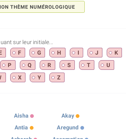
MON THÈME NUMÉROLOGIQUE
nt sur leur initiale...
E
F
G
H
I
J
K
P
Q
R
S
T
U
W
X
Y
Z
Aisha
Akay
Antia
Aregund