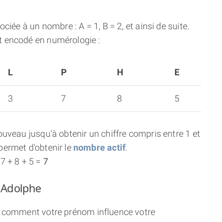
ciée à un nombre : A = 1, B = 2, et ainsi de suite.
 encodé en numérologie :
L
P
H
E
3
7
8
5
uveau jusqu'à obtenir un chiffre compris entre 1 et
ermet d'obtenir le
nombre actif
.
7 + 8 + 5 =
7
m Adolphe
ci comment votre prénom influence votre