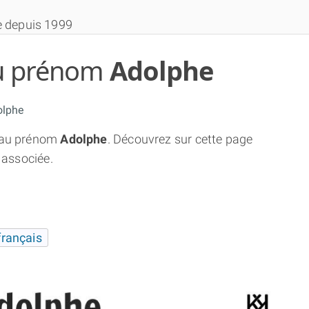
e depuis 1999
 du prénom
Adolphe
olphe
au prénom
Adolphe
. Découvrez sur cette page
THÈME GRATUIT
 associée.
THÈME NUMÉROLOGIQUE APPROFONDI
THÈME TEMPOREL
français
NUMÉROSCOPE