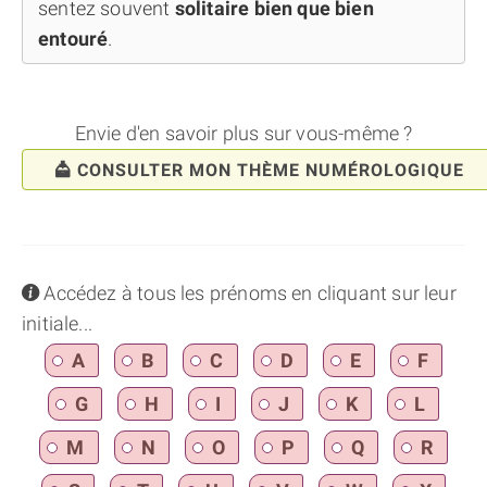
sentez souvent
solitaire bien que bien
entouré
.
Envie d'en savoir plus sur vous-même ?
CONSULTER MON THÈME NUMÉROLOGIQUE
info
Accédez à tous les prénoms en cliquant sur leur
initiale...
A
B
C
D
E
F
G
H
I
J
K
L
M
N
O
P
Q
R