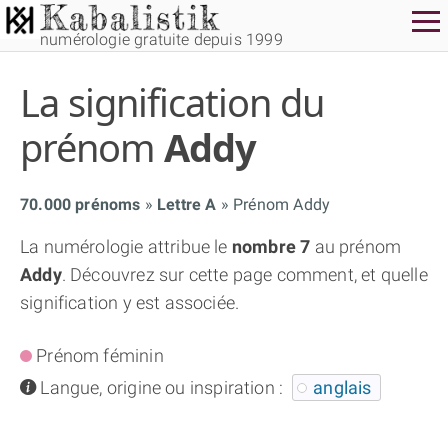
numérologie gratuite depuis 1999
La signification du
prénom
Addy
70.000 prénoms
Lettre A
Prénom Addy
THÈME GRATUIT
La numérologie attribue le
nombre 7
au prénom
Addy
. Découvrez sur cette page comment, et quelle
THÈME NUMÉROLOGIQUE APPROFONDI
signification y est associée.
THÈME TEMPOREL
Prénom féminin
info
Langue, origine ou inspiration :
anglais
NUMÉROSCOPE