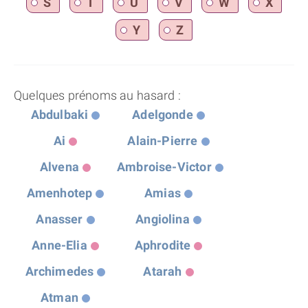
S
T
U
V
W
X
Y
Z
Quelques prénoms au hasard :
Abdulbaki
Adelgonde
Ai
Alain-Pierre
Alvena
Ambroise-Victor
Amenhotep
Amias
Anasser
Angiolina
Anne-Elia
Aphrodite
Archimedes
Atarah
Atman