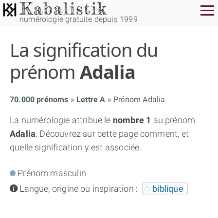
numérologie gratuite depuis 1999
La signification du
prénom
Adalia
70.000 prénoms
Lettre A
Prénom Adalia
THÈME GRATUIT
La numérologie attribue le
nombre 1
au prénom
Adalia
. Découvrez sur cette page comment, et
THÈME NUMÉROLOGIQUE APPROFONDI
quelle signification y est associée.
THÈME TEMPOREL
Prénom masculin
info
Langue, origine ou inspiration :
biblique
NUMÉROSCOPE