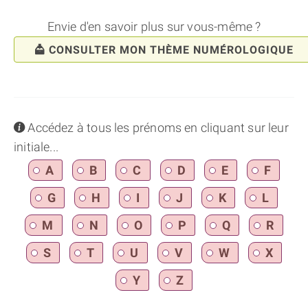
Envie d'en savoir plus sur vous-même ?
CONSULTER MON THÈME NUMÉROLOGIQUE
info
Accédez à tous les prénoms en cliquant sur leur
initiale...
A
B
C
D
E
F
G
H
I
J
K
L
M
N
O
P
Q
R
S
T
U
V
W
X
Y
Z