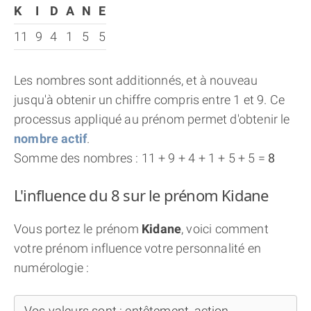
K
I
D
A
N
E
11
9
4
1
5
5
Les nombres sont additionnés, et à nouveau
jusqu'à obtenir un chiffre compris entre 1 et 9. Ce
processus appliqué au prénom permet d'obtenir le
nombre actif
.
Somme des nombres : 11 + 9 + 4 + 1 + 5 + 5 =
8
L'influence du 8 sur le prénom Kidane
Vous portez le prénom
Kidane
, voici comment
votre prénom influence votre personnalité en
numérologie :
Vos valeurs sont : entêtement, action,