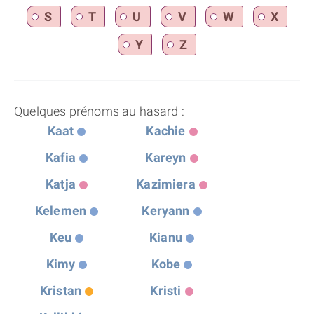
S
T
U
V
W
X
Y
Z
Quelques prénoms au hasard :
Kaat
Kachie
Kafia
Kareyn
Katja
Kazimiera
Kelemen
Keryann
Keu
Kianu
Kimy
Kobe
Kristan
Kristi