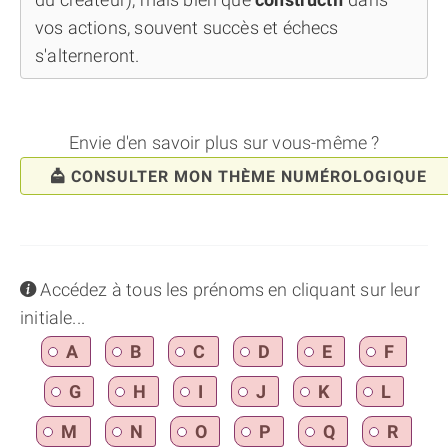
vos actions, souvent succès et échecs
s'alterneront.
Envie d'en savoir plus sur vous-même ?
CONSULTER MON THÈME NUMÉROLOGIQUE
info
Accédez à tous les prénoms en cliquant sur leur
initiale...
A
B
C
D
E
F
G
H
I
J
K
L
M
N
O
P
Q
R