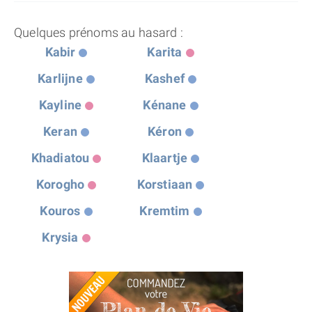
Quelques prénoms au hasard :
Kabir
Karita
Karlijne
Kashef
Kayline
Kénane
Keran
Kéron
Khadiatou
Klaartje
Korogho
Korstiaan
Kouros
Kremtim
Krysia