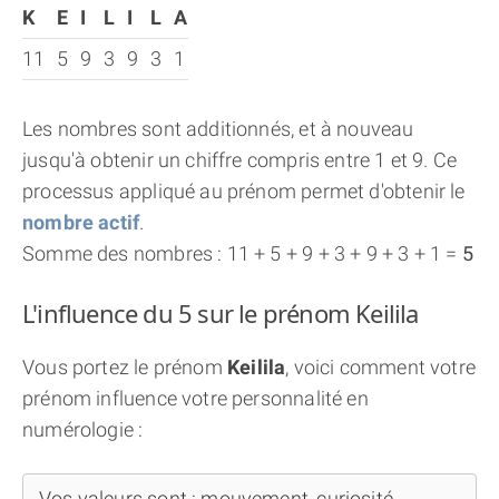
K
E
I
L
I
L
A
11
5
9
3
9
3
1
Les nombres sont additionnés, et à nouveau
jusqu'à obtenir un chiffre compris entre 1 et 9. Ce
processus appliqué au prénom permet d'obtenir le
nombre actif
.
Somme des nombres : 11 + 5 + 9 + 3 + 9 + 3 + 1 =
5
L'influence du 5 sur le prénom Keilila
Vous portez le prénom
Keilila
, voici comment votre
prénom influence votre personnalité en
numérologie :
Vos valeurs sont : mouvement, curiosité,