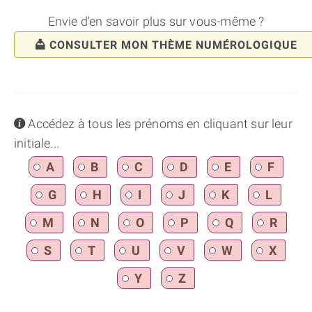
Envie d'en savoir plus sur vous-même ?
CONSULTER MON THÈME NUMÉROLOGIQUE
info
Accédez à tous les prénoms en cliquant sur leur
initiale...
A
B
C
D
E
F
G
H
I
J
K
L
M
N
O
P
Q
R
S
T
U
V
W
X
Y
Z