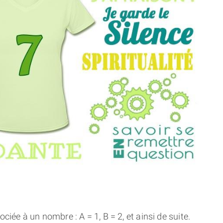
THÈME « DOUBLE JE »
APPRENDRE LA NUMÉROLOGIE
EXPLORER LA NUMÉROLOGIE
70.000 PRÉNOMS
(À PROPOS)
ciée à un nombre : A = 1, B = 2, et ainsi de suite.