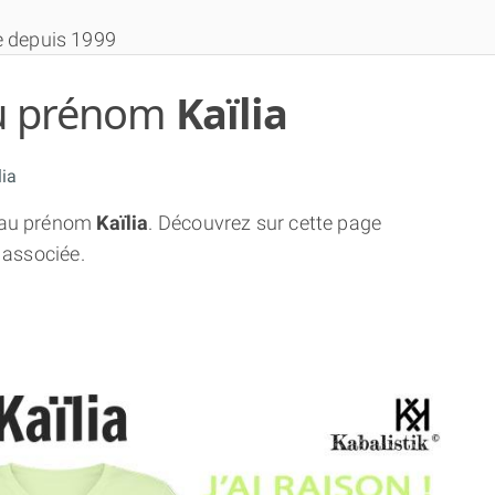
e depuis 1999
 du prénom
Kaïlia
ia
au prénom
Kaïlia
. Découvrez sur cette page
THÈME GRATUIT
 associée.
THÈME NUMÉROLOGIQUE APPROFONDI
THÈME TEMPOREL
NUMÉROSCOPE