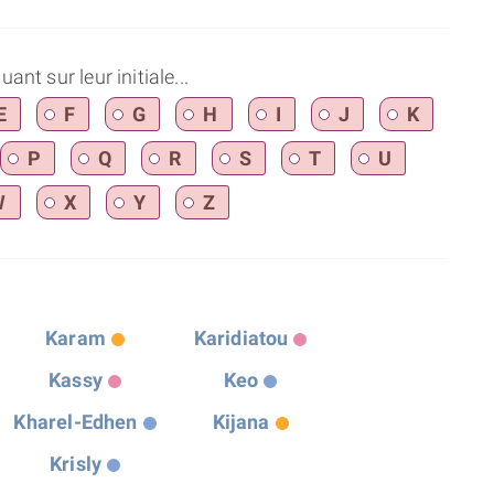
nt sur leur initiale...
E
F
G
H
I
J
K
P
Q
R
S
T
U
W
X
Y
Z
Karam
Karidiatou
Kassy
Keo
Kharel-Edhen
Kijana
Krisly