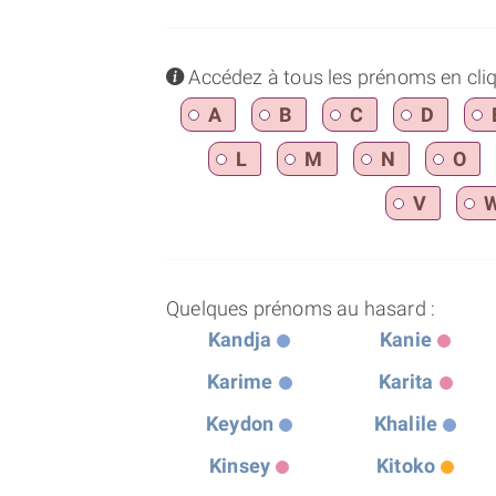
info
Accédez à tous les prénoms en cliqua
A
B
C
D
L
M
N
O
V
Quelques prénoms au hasard :
Kandja
Kanie
Karime
Karita
Keydon
Khalile
Kinsey
Kitoko