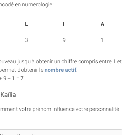
ncodé en numérologie :
L
I
A
3
9
1
uveau jusqu'à obtenir un chiffre compris entre 1 et
ermet d'obtenir le
nombre actif
.
+ 9 + 1 =
7
Kaïlia
comment votre prénom influence votre personnalité