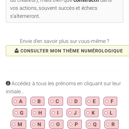
vos actions, souvent succès et échecs
s'alterneront.
Envie d'en savoir plus sur vous-même ?
CONSULTER MON THÈME NUMÉROLOGIQUE
info
Accédez à tous les prénoms en cliquant sur leur
initiale...
A
B
C
D
E
F
G
H
I
J
K
L
M
N
O
P
Q
R