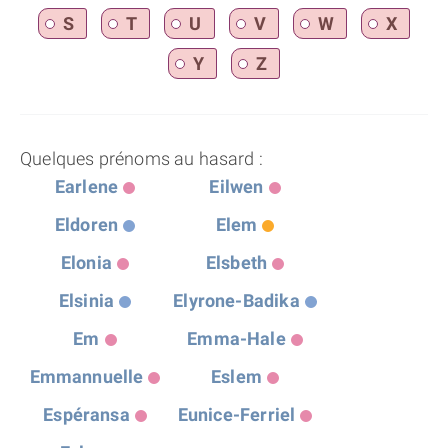
S
T
U
V
W
X
Y
Z
Quelques prénoms au hasard :
Earlene
Eilwen
Eldoren
Elem
Elonia
Elsbeth
Elsinia
Elyrone-Badika
Em
Emma-Hale
Emmannuelle
Eslem
Espéransa
Eunice-Ferriel