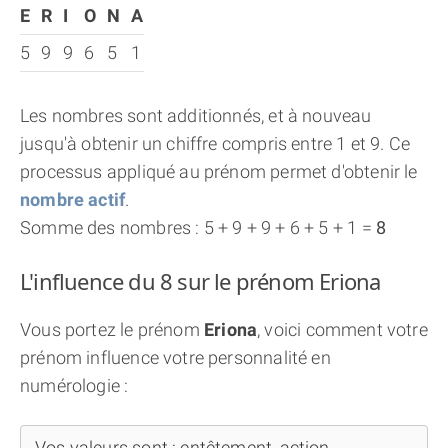
E
R
I
O
N
A
5
9
9
6
5
1
Les nombres sont additionnés, et à nouveau
jusqu'à obtenir un chiffre compris entre 1 et 9. Ce
processus appliqué au prénom permet d'obtenir le
nombre actif
.
Somme des nombres : 5 + 9 + 9 + 6 + 5 + 1 =
8
L'influence du 8 sur le prénom Eriona
Vous portez le prénom
Eriona
, voici comment votre
prénom influence votre personnalité en
numérologie :
Vos valeurs sont : entêtement, action,