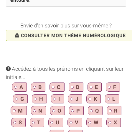
Envie d'en savoir plus sur vous-même ?
CONSULTER MON THÈME NUMÉROLOGIQUE
info
Accédez à tous les prénoms en cliquant sur leur
initiale...
A
B
C
D
E
F
G
H
I
J
K
L
M
N
O
P
Q
R
S
T
U
V
W
X