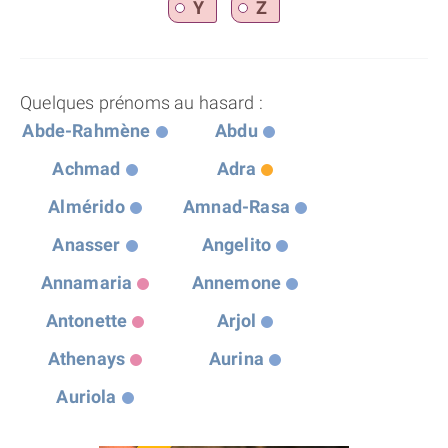
Y
Z
Quelques prénoms au hasard :
Abde-Rahmène
Abdu
Achmad
Adra
Almérido
Amnad-Rasa
Anasser
Angelito
Annamaria
Annemone
Antonette
Arjol
Athenays
Aurina
Auriola