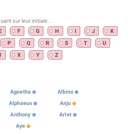
nt sur leur initiale...
E
F
G
H
I
J
K
P
Q
R
S
T
U
W
X
Y
Z
Agnetha
Albino
Alphaeus
Anju
Anthony
Arlet
Aye