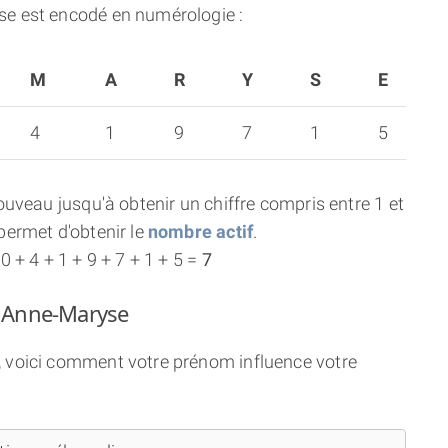
e est encodé en numérologie :
M
A
R
Y
S
E
4
1
9
7
1
5
uveau jusqu'à obtenir un chiffre compris entre 1 et
ermet d'obtenir le
nombre actif
.
 + 4 + 1 + 9 + 7 + 1 + 5 =
7
m Anne-Maryse
, voici comment votre prénom influence votre