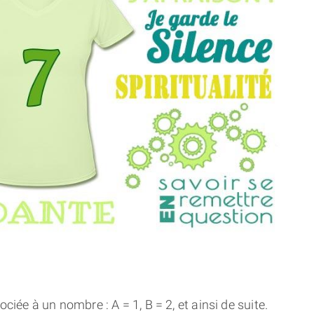
THÈME « DOUBLE JE »
APPRENDRE LA NUMÉROLOGIE
EXPLORER LA NUMÉROLOGIE
70.000 PRÉNOMS
(À PROPOS)
ciée à un nombre : A = 1, B = 2, et ainsi de suite.