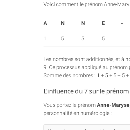
Voici comment le prénom Anne-Marys
A
N
N
E
-
1
5
5
5
Les nombres sont additionnés, et à no
9. Ce processus appliqué au prénom p
Somme des nombres : 1 + 5 + 5 + 5 + 0
L'influence du 7 sur le préno
Vous portez le prénom
Anne-Maryse
personnalité en numérologie :