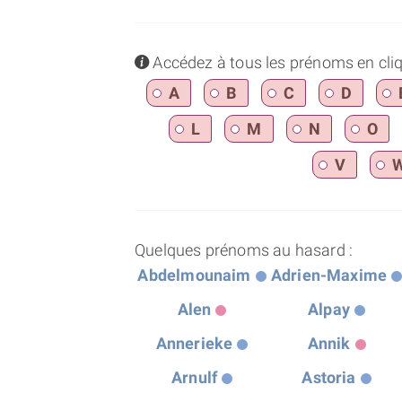
info
Accédez à tous les prénoms en cliqua
A
B
C
D
L
M
N
O
V
Quelques prénoms au hasard :
Abdelmounaim
Adrien-Maxime
Alen
Alpay
Annerieke
Annik
Arnulf
Astoria