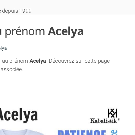
e depuis 1999
 du prénom
Acelya
lya
1
au prénom
Acelya
. Découvrez sur cette page
THÈME GRATUIT
 associée.
THÈME NUMÉROLOGIQUE APPROFONDI
THÈME TEMPOREL
NUMÉROSCOPE