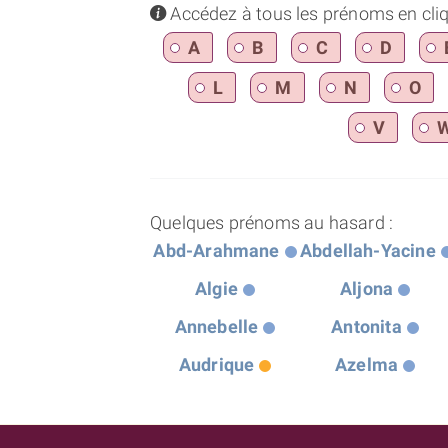
info
Accédez à tous les prénoms en cliqua
A
B
C
D
L
M
N
O
V
Quelques prénoms au hasard :
Abd-Arahmane
Abdellah-Yacine
Algie
Aljona
Annebelle
Antonita
Audrique
Azelma