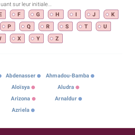
nt sur leur initiale...
E
F
G
H
I
J
K
P
Q
R
S
T
U
W
X
Y
Z
Abdenasser
Ahmadou-Bamba
Aloïsya
Aludra
Arizona
Arnaldur
Azriela