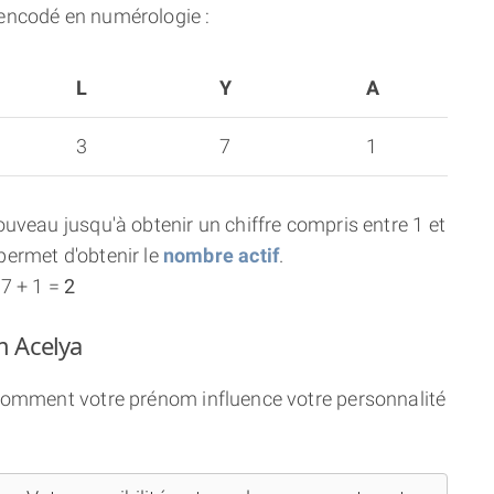
encodé en numérologie :
L
Y
A
3
7
1
uveau jusqu'à obtenir un chiffre compris entre 1 et
ermet d'obtenir le
nombre actif
.
 7 + 1 =
2
m Acelya
 comment votre prénom influence votre personnalité