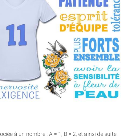
THÈME « DOUBLE JE »
APPRENDRE LA NUMÉROLOGIE
EXPLORER LA NUMÉROLOGIE
70.000 PRÉNOMS
(À PROPOS)
ciée à un nombre : A = 1, B = 2, et ainsi de suite.