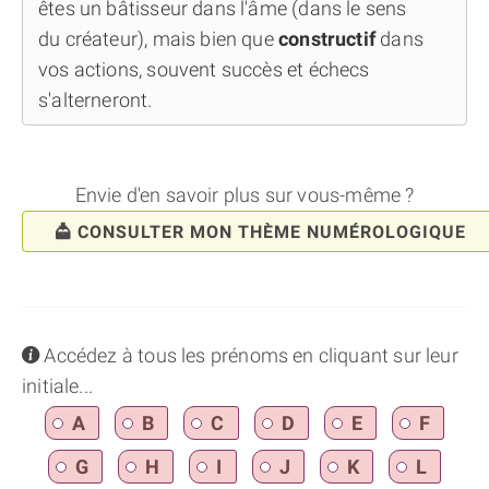
êtes un bâtisseur dans l'âme (dans le sens
du créateur), mais bien que
constructif
dans
vos actions, souvent succès et échecs
s'alterneront.
Envie d'en savoir plus sur vous-même ?
CONSULTER MON THÈME NUMÉROLOGIQUE
info
Accédez à tous les prénoms en cliquant sur leur
initiale...
A
B
C
D
E
F
G
H
I
J
K
L