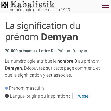
numérologie gratuite depuis 1999
La signification du
prénom
Demyan
70.000 prénoms
Lettre D
Prénom Demyan
THÈME GRATUIT
La numérologie attribue le
nombre 8
au prénom
Demyan
. Découvrez sur cette page comment, et
THÈME NUMÉROLOGIQUE APPROFONDI
quelle signification y est associée.
THÈME TEMPOREL
Prénom masculin
info
Langue, origine ou inspiration :
russe
NUMÉROSCOPE