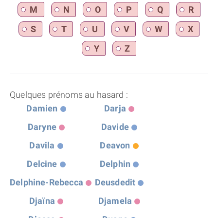
M
N
O
P
Q
R
S
T
U
V
W
X
Y
Z
Quelques prénoms au hasard :
Damien
Darja
Daryne
Davide
Davila
Deavon
Delcine
Delphin
Delphine-Rebecca
Deusdedit
Djaïna
Djamela