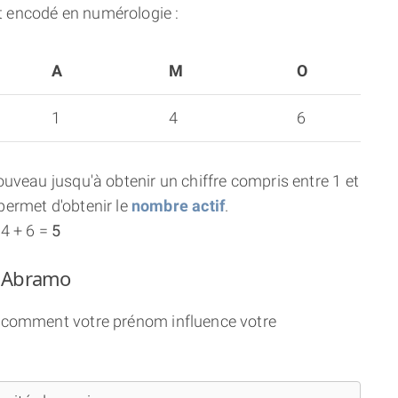
 encodé en numérologie :
A
M
O
1
4
6
uveau jusqu'à obtenir un chiffre compris entre 1 et
ermet d'obtenir le
nombre actif
.
 4 + 6 =
5
m Abramo
ci comment votre prénom influence votre