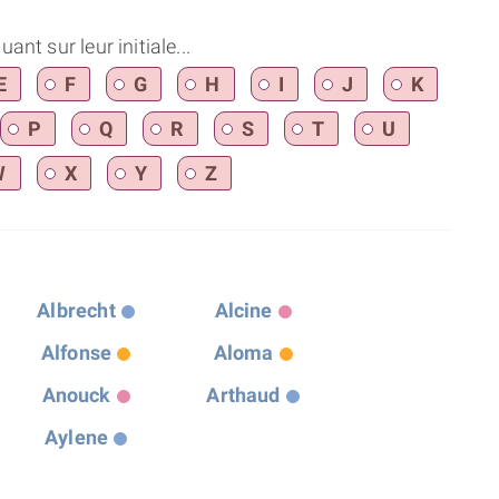
nt sur leur initiale...
E
F
G
H
I
J
K
P
Q
R
S
T
U
W
X
Y
Z
Albrecht
Alcine
Alfonse
Aloma
Anouck
Arthaud
Aylene