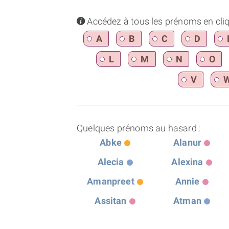
info
Accédez à tous les prénoms en cliqua
A
B
C
D
L
M
N
O
V
Quelques prénoms au hasard :
Abke
Alanur
Alecia
Alexina
Amanpreet
Annie
Assitan
Atman