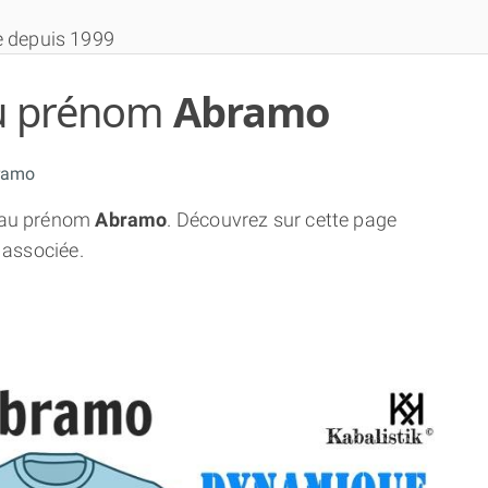
e depuis 1999
 du prénom
Abramo
ramo
au prénom
Abramo
. Découvrez sur cette page
THÈME GRATUIT
 associée.
THÈME NUMÉROLOGIQUE APPROFONDI
THÈME TEMPOREL
NUMÉROSCOPE