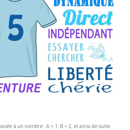
THÈME « DOUBLE JE »
APPRENDRE LA NUMÉROLOGIE
EXPLORER LA NUMÉROLOGIE
70.000 PRÉNOMS
(À PROPOS)
ciée à un nombre : A = 1, B = 2, et ainsi de suite.